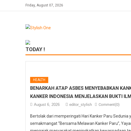
Skip
Friday, August 07, 2026
to
content
TODAY !
HEALTH
BENARKAH ATAP ASBES MENYEBABKAN KANK
KANKER INDONESIA MENJELASKAN BUKTI IL
August 6, 2026
editor_stylish
Comment(0)
Bertolak dari memperingati Hari Kanker Paru Sedunia
semakmangat “Bersama Melawan Kanker Paru”, Yayasa
mengajak masyarakat meningkatkan kewaspadaan ter