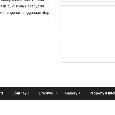
is bukti ilmiah. Kiranya ini
ublik mengenai penggunaan atap
tz
Journey
Lifestyle
Gallery
Property & Inte