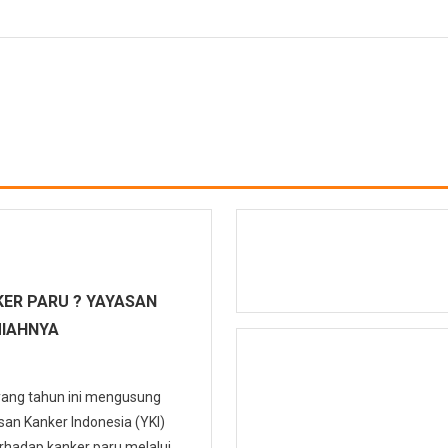
ER PARU ? YAYASAN
MIAHNYA
 yang tahun ini mengusung
n Kanker Indonesia (YKI)
hadap kanker paru melalui