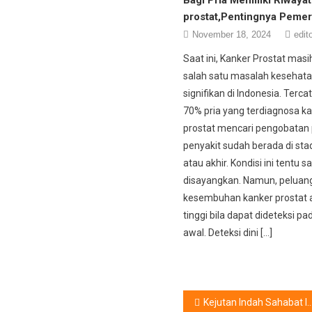
prostat,Pentingnya Pemer
November 18, 2024
edit
Saat ini, Kanker Prostat mas
salah satu masalah kesehat
signifikan di Indonesia. Tercat
70% pria yang terdiagnosa k
prostat mencari pengobatan
penyakit sudah berada di sta
atau akhir. Kondisi ini tentu s
disayangkan. Namun, peluan
kesembuhan kanker prostat a
tinggi bila dapat dideteksi p
awal. Deteksi dini […]
Post
Kejutan Indah Sahabat Ibu Hamil & Menyusui