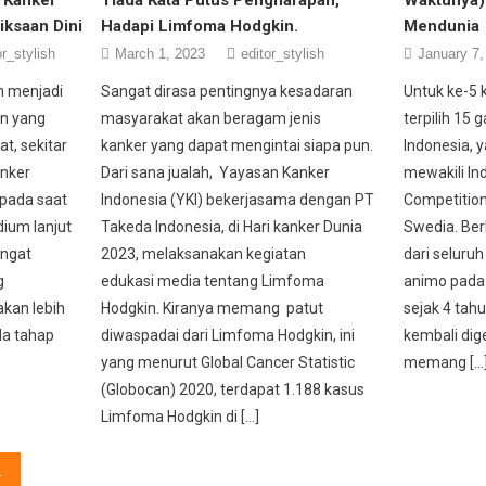
iksaan Dini
Hadapi Limfoma Hodgkin.
Mendunia
or_stylish
March 1, 2023
editor_stylish
January 7,
ih menjadi
Sangat dirasa pentingnya kesadaran
Untuk ke-5 k
an yang
masyarakat akan beragam jenis
terpilih 15 
at, sekitar
kanker yang dapat mengintai siapa pun.
Indonesia, 
anker
Dari sana jualah, Yayasan Kanker
mewakili In
 pada saat
Indonesia (YKI) bekerjasama dengan PT
Competition
dium lanjut
Takeda Indonesia, di Hari kanker Dunia
Swedia. Ber
angat
2023, melaksanakan kegiatan
dari seluruh 
g
edukasi media tentang Limfoma
animo pada
kan lebih
Hodgkin. Kiranya memang patut
sejak 4 tah
ada tahap
diwaspadai dari Limfoma Hodgkin, ini
kembali dig
yang menurut Global Cancer Statistic
memang […
(Globocan) 2020, terdapat 1.188 kasus
Limfoma Hodgkin di […]