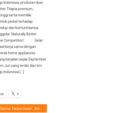
gs Indonesia, produsen ikan
tter Tilapia premium,
tinggi serta memiliki
tuk peduli terhadap
hidup dan komunitasnya,
gelar ‘Naturally Better
cipe Competition’. Gelar
asil kerja sama dengan
rek home appliances
ng berjalan sejak September
im Juri yang terdiri dari tim
s Indonesia […]
ook
X
‘Sumur Tanpa Dasar’ : Kelas Akting Yang Berpesona