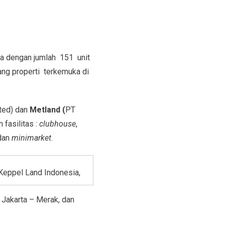
ua dengan jumlah 151 unit
ang properti terkemuka di
ted) dan
Metland (
PT
fasilitas :
clubhouse
,
 dan
minimarket
.
 Keppel Land Indonesia,
l Jakarta – Merak, dan