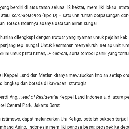
ang berdiri di atas tanah seluas 12 hektar, memiliki lokasi strate
’ atau
semi-detached
(tipe D) – satu unit rumah berpasangan den
an terasa indahnya adanya batasan aliran sungai.
m hunian dilengkapi dengan trotoar yang nyaman untuk pejalan kaki 
panjang tepi sungai. Untuk keamanan menyeluruh, setiap unit ru
erkini untuk pintu rumah,
IP camera
, serta tombol panik yang ter
asi Keppel Land dan Metlan kiranya mewujudkan impian setiap or
as lengkap dan berada di kawasan strategis.
ardi Ang,
Head of Residential
Keppel Land Indonesia, di acara pe
el Central Park, Jakarta Barat.
ri istimewa, dapat meluncurkan Uni Ketiga, setelah sukses terjua
bang Asing, Indonesia memiliki pangsa besar, prospek ke depa