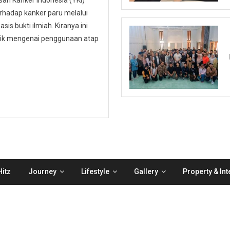
n Kanker Indonesia (YKI)
hadap kanker paru melalui
is bukti ilmiah. Kiranya ini
ublik mengenai penggunaan atap
itz
Journey
Lifestyle
Gallery
Property & Int