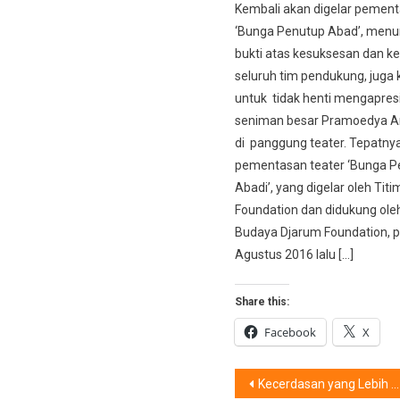
Kembali akan digelar pement
‘Bunga Penutup Abad’, menu
bukti atas kesuksesan dan k
seluruh tim pendukung, juga
untuk tidak henti mengapresi
seniman besar Pramoedya An
di panggung teater. Tepatnya
pementasan teater ‘Bunga P
Abadi’, yang digelar oleh Tit
Foundation dan didukung oleh
Budaya Djarum Foundation, 
Agustus 2016 lalu […]
Share this:
Facebook
X
Post
Kecerdasan yang Lebih Tinggi Lagi: Huawei Menyingkapkan Mate 20 Series