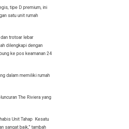
gis, tipe D premium, ini
gan satu unit rumah
dan trotoar lebar
mah dilengkapi dengan
hubung ke pos keamanan 24
ang dalam memiliki rumah
luncuran The Riviera yang
l habis Unit Tahap Kesatu
n sangat baik,” tambah