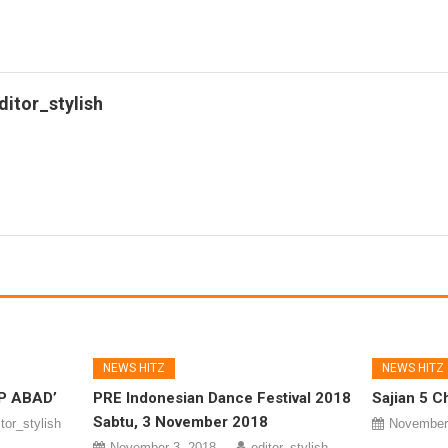
ditor_stylish
NEWS HITZ
NEWS HITZ
UP ABAD’
PRE Indonesian Dance Festival 2018
Sajian 5 C
Sabtu, 3 November 2018
itor_stylish
November
November 3, 2018
editor_stylish