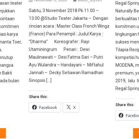
asan teater
Regal Sprin
Sabtu, 3 November 2018 Pk.11.00 –
njukkan
Naturally Be
13.00 @Studio Teater Jakarta – Dengan
ecintaan
berkualitas 
rincian acara : Master Class French Wingz
 komitmen
komitmen un
(France) Para Penampil : Judul Karya :
asi karya
lingkungan 
”Dharma” Koreografer : Rayi
anta Toer,
sukses meng
Utaminingrum Penari : Dewi
,
Tilapia Re
Maulinawati – Desi Fatma Sari – Putri
enutup
kompetisi h
Ayu Wulandra – Handayani – Miftahul
imangsa
MODENA, me
Jannah – Decky Setiawan Ramadhan
 Bakti
premium, ya
Sinopsis […]
pada bulan
2019, lalu t
Regal Spring
Share this:
Share this:
Facebook
X
Faceb