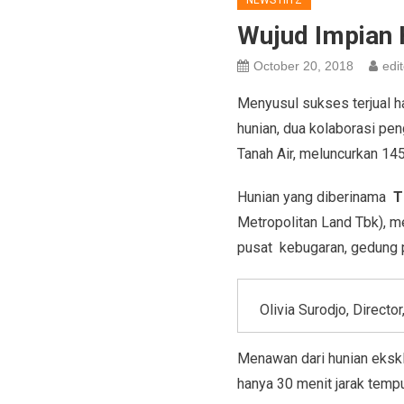
NEWS HITZ
Wujud Impian H
October 20, 2018
edit
Menyusul sukses terjual h
hunian, dua kolaborasi pe
Tanah Air, meluncurkan 145 
Hunian yang diberinama
T
Metropolitan Land Tbk), m
pusat kebugaran, gedung 
Olivia Surodjo, Direct
Menawan dari hunian eksklus
hanya 30 menit jarak temp