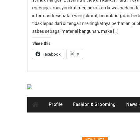
semakmangat “Bersama Melawan Kanker Paru”, Yayasa
mengajak masyarakat meningkatkan kewaspadaan ter
informasi kesehatan yang akurat, berimbang, dan berbas
tidak lepas dari di tengah meningkatnya perhatian p
asbes sebagai material bangunan, maka […]
Share this:
Facebook
X
Profile
Fashion & Grooming
News H