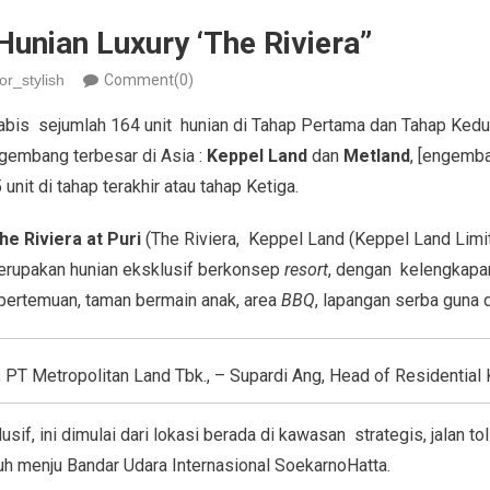
unian Luxury ‘The Riviera”
or_stylish
Comment(0)
abis sejumlah 164 unit hunian di Tahap Pertama dan Tahap Ked
ngembang terbesar di Asia :
Keppel Land
dan
Metland
, [engemb
unit di tahap terakhir atau tahap Ketiga.
he Riviera at Puri
(The Riviera, Keppel Land (Keppel Land Limi
erupakan hunian eksklusif berkonsep
resort
, dengan kelengkapan 
pertemuan, taman bermain anak, area
BBQ
, lapangan serba guna
or, PT Metropolitan Land Tbk., – Supardi Ang, Head of Residential
if, ini dimulai dari lokasi berada di kawasan strategis, jalan to
uh menju Bandar Udara Internasional SoekarnoHatta.