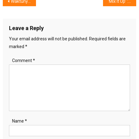
Post
Waktunya) Gambar Anak Indonesia Mendunia
‘Mix It Up’ : Gelitik Musik & Koktail
navigation
Leave a Reply
Your email address will not be published.
Required fields are
marked
*
Comment
*
Name
*