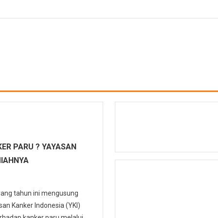
ER PARU ? YAYASAN
MIAHNYA
 yang tahun ini mengusung
n Kanker Indonesia (YKI)
hadap kanker paru melalui