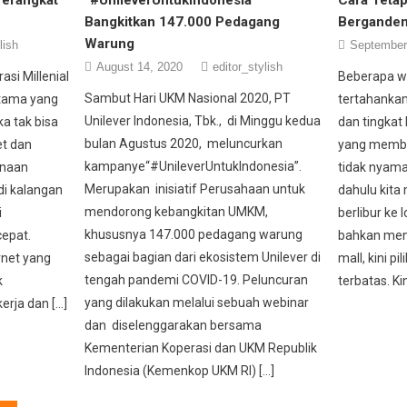
Bangkitkan 147.000 Pedagang
Berganden
Warung
lish
September
August 14, 2020
editor_stylish
asi Millenial
Beberapa wa
Sambut Hari UKM Nasional 2020, PT
tama yang
tertahanka
Unilever Indonesia, Tbk., di Minggu kedua
a tak bisa
dan tingkat
bulan Agustus 2020, meluncurkan
et dan
yang membu
kampanye“#UnileverUntukIndonesia”.
unaan
tidak nyaman
Merupakan inisiatif Perusahaan untuk
di kalangan
dahulu kita
mendorong kebangkitan UMKM,
i
berlibur ke 
khususnya 147.000 pedagang warung
epat.
bahkan men
sebagai bagian dari ekosistem Unilever di
rnet yang
mall, kini pi
tengah pandemi COVID-19. Peluncuran
k
terbatas. Kin
yang dilakukan melalui sebuah webinar
rja dan […]
dan diselenggarakan bersama
Kementerian Koperasi dan UKM Republik
Indonesia (Kemenkop UKM RI) […]