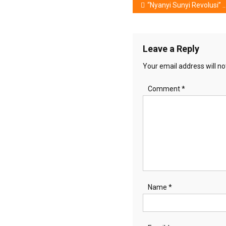
Post
“Nyanyi Sunyi Revolusi” : Panggung Teater (milik) Amir Hamzah
navigation
Leave a Reply
Your email address will no
Comment
*
Name
*