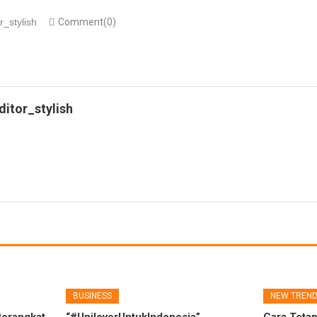
r_stylish
Comment(0)
ditor_stylish
BUSINESS
NEW TREN
Perangkat
“#UnileverUntukIndonesia”
Cara Tetap