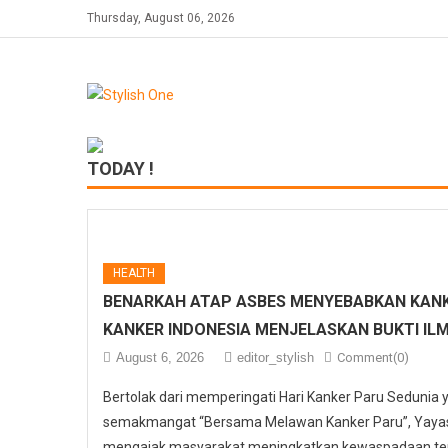
Skip
Thursday, August 06, 2026
to
content
TODAY !
HEALTH
BENARKAH ATAP ASBES MENYEBABKAN KANK
KANKER INDONESIA MENJELASKAN BUKTI IL
August 6, 2026
editor_stylish
Comment(0)
Bertolak dari memperingati Hari Kanker Paru Sedunia
semakmangat “Bersama Melawan Kanker Paru”, Yayasa
mengajak masyarakat meningkatkan kewaspadaan ter