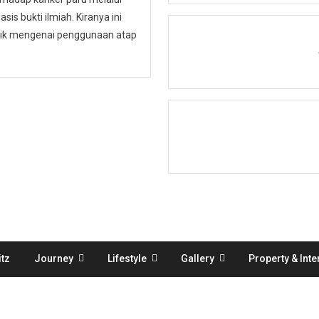
is bukti ilmiah. Kiranya ini
ublik mengenai penggunaan atap
tz
Journey
Lifestyle
Gallery
Property & Inte