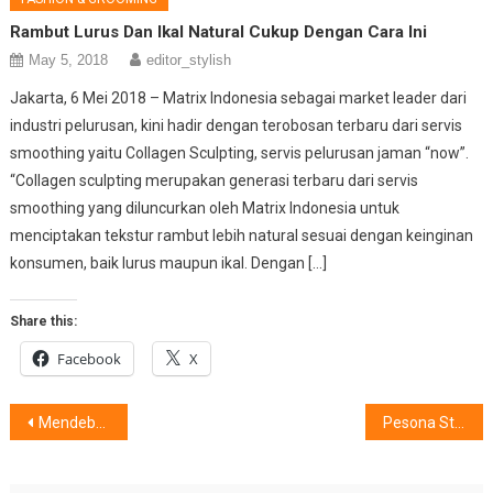
Rambut Lurus Dan Ikal Natural Cukup Dengan Cara Ini
May 5, 2018
editor_stylish
Jakarta, 6 Mei 2018 – Matrix Indonesia sebagai market leader dari
industri pelurusan, kini hadir dengan terobosan terbaru dari servis
smoothing yaitu Collagen Sculpting, servis pelurusan jaman “now”.
“Collagen sculpting merupakan generasi terbaru dari servis
smoothing yang diluncurkan oleh Matrix Indonesia untuk
menciptakan tekstur rambut lebih natural sesuai dengan keinginan
konsumen, baik lurus maupun ikal. Dengan […]
Share this:
Facebook
X
Post
Mendebarkan Bersama Orang Terkasih
Pesona Stylishion Dilingkari Navi SEALS
navigation