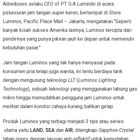
Adiwibowo selaku
CEO
of PT. G.A Lumindo di acara
peluncuran jam tangan super keren, bertempat di Store
Luminox, Pacific Place Mall – Jakarta, mengatakan.”Seperti
banyak kisah sukses Amerika lainnya, Luminox tercipta dari
pendirinya yang punya pikiran jauh ke depan untuk memenuhi
kebutuhan pasar.”
Jam tangan Luminox yang tak hanya menyasar pada
konsumen pria tetapi juga wanita, ini tentu berdaya tarik
dengan mengusung teknologi
LLT
(
Luminox Lighting
Technology
), sebuah teknologi yang menggunakan tabung gas
mikro hingga memudahkan pengguna jam Luminox untuk
melihat dalam kondisi cahaya kurang, bahkan gelap.
Produk Luminox yang terbagi menjadi 3 tipe atau series
utama yaitu
LAND
,
SEA
dan
AIR
, dilengkapi
Sapphire Crystal
tahan gores dengan lapisan anti-
reflektif
untuk kemudahan