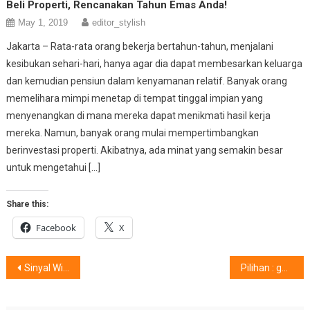
Beli Properti, Rencanakan Tahun Emas Anda!
May 1, 2019
editor_stylish
Jakarta – Rata-rata orang bekerja bertahun-tahun, menjalani
kesibukan sehari-hari, hanya agar dia dapat membesarkan keluarga
dan kemudian pensiun dalam kenyamanan relatif. Banyak orang
memelihara mimpi menetap di tempat tinggal impian yang
menyenangkan di mana mereka dapat menikmati hasil kerja
mereka. Namun, banyak orang mulai mempertimbangkan
berinvestasi properti. Akibatnya, ada minat yang semakin besar
untuk mengetahui […]
Share this:
Facebook
X
Post
Sinyal Wi-Fi Kini Mudah Dinikmati Karena Tidak Ada Lagi Istilah Dead Zone
Pilihan : gue#antitunduk
navigation