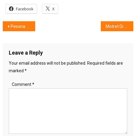
Facebook
X
Post
Pesona Wewangian The Body Shop®
Motret Di Kegelapan, Why Not ?
navigation
Leave a Reply
Your email address will not be published.
Required fields are
marked
*
Comment
*