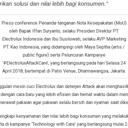
kan solusi dan nilai lebih bagi konsumen.”
Press conference Penanda-tanganan Nota Kesepakatan (MoU)
oleh Bapak Iffan Suryanto, selaku Presiden Direktur PT.
Electrolux Indonesia dan Ibu Susilowati, selaku AVP Marketing
PT. Kao Indonesia, yang didampingi oleh Maya Septha (artis /
public figure) serta Peluncuran Kampanye
‘#ElectroluxAttackCare’, yang berlangsung pada hari Selasa 24
April 2018, bertempat di Patio Venue, Dharmawangsa, Jakarta.
ggulan mesin cuci Electrolux dan deterjen Attack akan menghasi
a dengan
cara baru yang lebih efisien dan hemat waktu dalam me
 merawat pakaian agar pakaian selalu bersih dan nyaman saat dik
lengkapi kenyamanan dan nilai lebih bagi konsumen yang melaku
erta di kampanye
‘
Technology with Care
’
yang berlangsung mulai 24