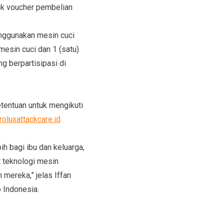
uk voucher pembelian
nggunakan mesin cuci
mesin
cuci dan 1 (satu)
g berpartisipasi di
etentuan untuk mengikuti
oluxattackcare.id
ebih bagi ibu dan keluarga,
 teknologi mesin
 mereka,” jelas Iffan
 Indonesia
.