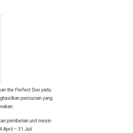
lkan
the Perfect Duo yaitu
nghasilkan pencucian yang
enakan.
kan pembelian unit mesin
 April – 31 Juli