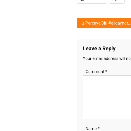
Post
Percaya Diri #alldaynotouchup Dengan LAKMÉ 9to5 Reinvent
navigation
Leave a Reply
Your email address will no
Comment
*
Name
*