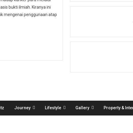
is bukti ilmiah. Kiranya ini
ublik mengenai penggunaan atap
tz
Journey
Lifestyle
Gallery
Property & Inte