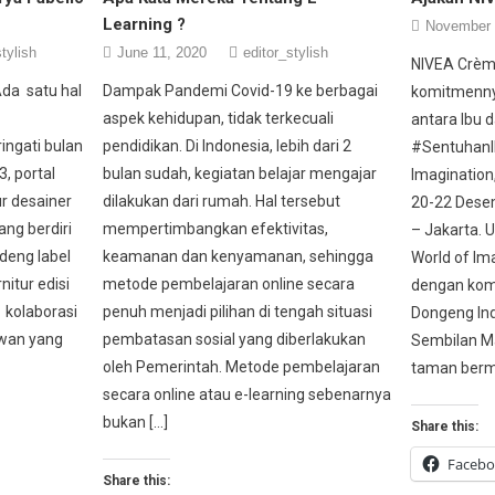
Learning ?
November 
tylish
June 11, 2020
editor_stylish
NIVEA Crèm
Ada satu hal
Dampak Pandemi Covid-19 ke berbagai
komitmenny
aspek kehidupan, tidak terkecuali
antara Ibu 
ngati bulan
pendidikan. Di Indonesia, lebih dari 2
#SentuhanI
, portal
bulan sudah, kegiatan belajar mengajar
Imagination
r desainer
dilakukan dari rumah. Hal tersebut
20-22 Desem
ang berdiri
mempertimbangkan efektivitas,
– Jakarta. 
deng label
keamanan dan kenyamanan, sehingga
World of Im
itur edisi
metode pembelajaran online secara
dengan kom
l kolaborasi
penuh menjadi pilihan di tengah situasi
Dongeng In
awan yang
pembatasan sosial yang diberlakukan
Sembilan M
oleh Pemerintah. Metode pembelajaran
taman berm
secara online atau e-learning sebenarnya
bukan […]
Share this:
Faceb
Share this: