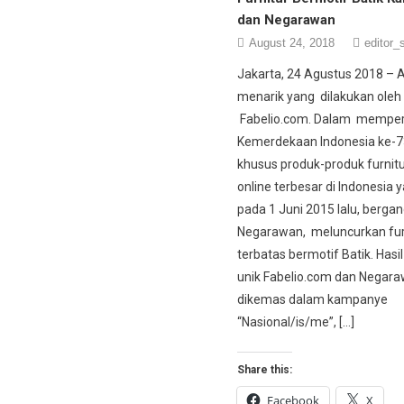
dan Negarawan
August 24, 2018
editor_s
Jakarta, 24 Agustus 2018 – 
menarik yang dilakukan oleh
Fabelio.com. Dalam memperi
Kemerdekaan Indonesia ke-73
khusus produk-produk furnitu
online terbesar di Indonesia y
pada 1 Juni 2015 lalu, bergan
Negarawan, meluncurkan furn
terbatas bermotif Batik. Hasi
unik Fabelio.com dan Negar
dikemas dalam kampanye
“Nasional/is/me”, […]
Share this:
Facebook
X