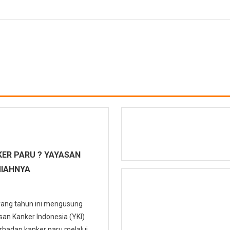
ER PARU ? YAYASAN
MIAHNYA
 yang tahun ini mengusung
n Kanker Indonesia (YKI)
hadap kanker paru melalui