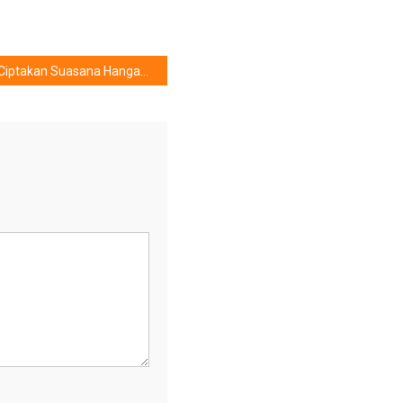
Ciptakan Suasana Hangat & Romantis Lewat Lampu Pintar Ini