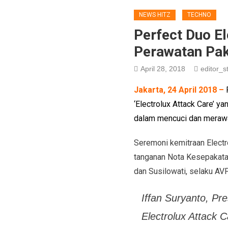
NEWS HITZ
TECHNO
Perfect Duo El
Perawatan Pak
April 28, 2018
editor_st
Jakarta, 24 April 2018 –
‘Electrolux Attack Care’ 
dalam
mencuci dan meraw
Seremoni kemitraan Elect
tanganan Nota Kesepakatan
dan
Susilowati
,
selaku
AVP
Iffan Suryanto, Pr
Electrolux Attack 