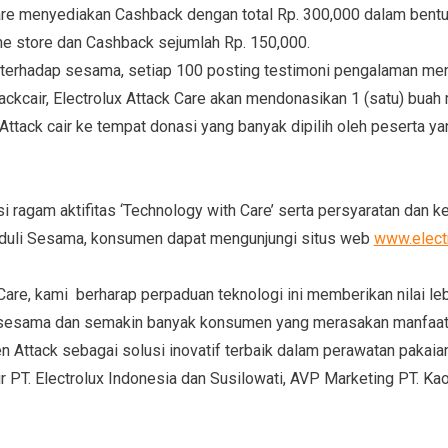
are
menyediakan
Cashback dengan total Rp. 300,000 dalam bent
ne store dan Cashback sejumlah Rp. 150,000
.
 terhadap sesama,
setiap 100 posting testimoni pengalaman me
tack
cair
,
Electrolux Attack Care akan mendonasikan 1 (satu) buah
 Attack
cair
ke tempat donasi yang banyak dipilih oleh
peserta yan
 ragam aktifitas ‘Technology with Care’ serta persyaratan dan k
duli Sesama, konsumen dapat mengunjungi situs web
www.electr
 Care, kami
berharap perpaduan teknologi ini memberikan
nilai l
sesama
dan semakin banyak konsumen yang merasakan manfaat
en Attack sebagai solusi inovatif terbaik dalam perawatan pakaian
r PT. Electrolux Indonesia
dan Susilowati
,
AVP Marketing
PT.
Kao