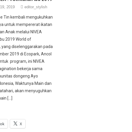
19, 2019
editor_stylish
e Tin kembali mengukuhkan
a untuk mempererat ikatan
dan Anak melalui NIVEA
bu 2019 World of
, yang diselenggarakan pada
ber 2019 di Ecopark, Ancol
Untuk program, ini NIVEA
agination bekerja sama
unitas dongeng Ayo
donesia, Waktunya Main dan
atahari, akan menyuguhkan
ain […]
ook
X