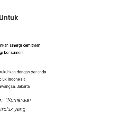
 Untuk
umkan
sinergi
kemitraan
bagi konsumen
dikukuhkan dengan penanda-
olux Indonesia
awangsa, Jakarta
an, “Kemitraan
trolux yang