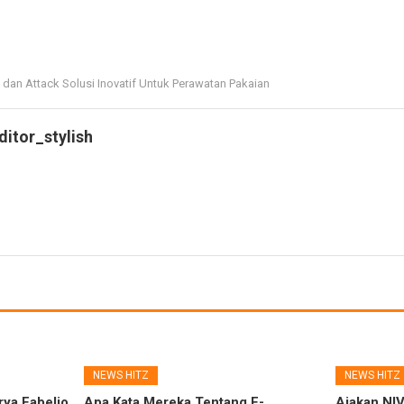
x dan Attack Solusi Inovatif Untuk Perawatan Pakaian
ditor_stylish
NEWS HITZ
NEWS HITZ
rya Fabelio
Apa Kata Mereka Tentang E-
Ajakan NI