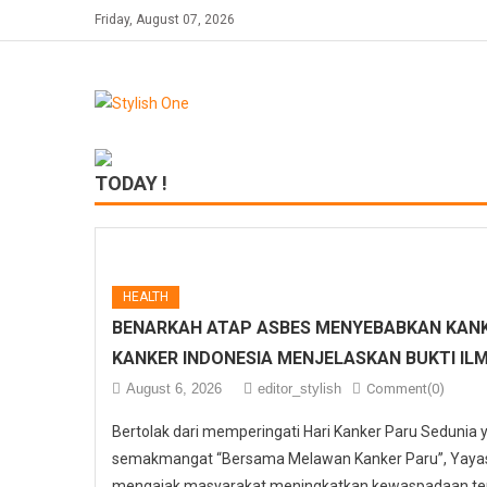
Skip
Friday, August 07, 2026
to
content
TODAY !
HEALTH
BENARKAH ATAP ASBES MENYEBABKAN KANK
KANKER INDONESIA MENJELASKAN BUKTI IL
August 6, 2026
editor_stylish
Comment(0)
Bertolak dari memperingati Hari Kanker Paru Sedunia
semakmangat “Bersama Melawan Kanker Paru”, Yayasa
mengajak masyarakat meningkatkan kewaspadaan ter