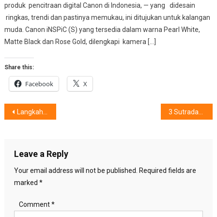
produk pencitraan digital Canon di Indonesia, — yang didesain
ringkas, trendi dan pastinya memukau, ini ditujukan untuk kalangan
muda. Canon iNSPiC (S) yang tersedia dalam warna Pearl White,
Matte Black dan Rose Gold, dilengkapi kamera […]
Share this:
Facebook
X
Post
Langkah Strategis, Meraih Sukses
3 Sutradara Menghentak Milenial
navigation
Leave a Reply
Your email address will not be published.
Required fields are
marked
*
Comment
*