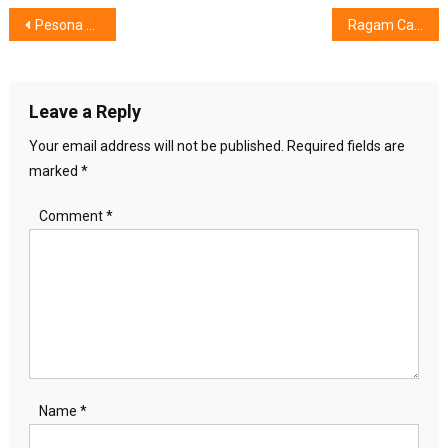
Post
Pesona Karya #EkspedisiSegaris
Ragam Cantik Wanita Itu …………
navigation
Leave a Reply
Your email address will not be published.
Required fields are
marked
*
Comment
*
Name
*