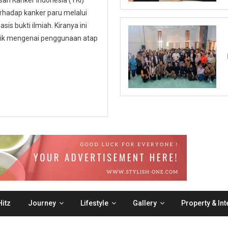
n Kanker Indonesia (YKI)
hadap kanker paru melalui
is bukti ilmiah. Kiranya ini
ublik mengenai penggunaan atap
itz
Journey
Lifestyle
Gallery
Property & Int