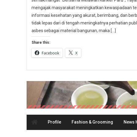
semakmangat “Bersama Melawan Kanker Paru”, Yayasa
mengajak masyarakat meningkatkan kewaspadaan ter
informasi kesehatan yang akurat, berimbang, dan berbas
tidak lepas dari di tengah meningkatnya perhatian p
asbes sebagai material bangunan, maka […]
Share this:
Facebook
X
Profile
Fashion & Grooming
News H