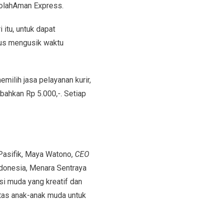
ekolahAman Express.
itu, untuk dapat
us mengusik waktu
emilih jasa pelayanan kurir,
hkan Rp 5.000,-. Setiap
Pasifik, Maya Watono,
CEO
donesia, Menara Sentraya
i muda yang kreatif dan
itas anak-anak muda untuk