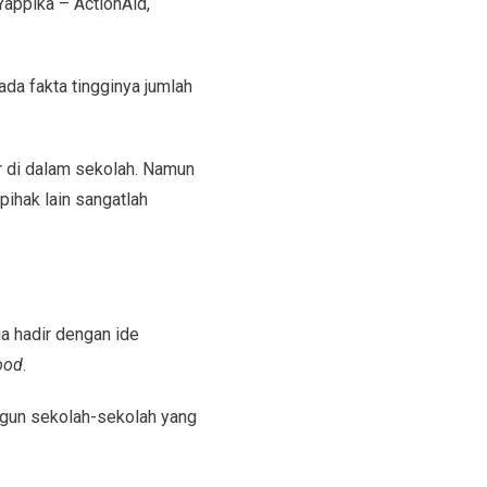
Yappika – ActionAid,
a fakta tingginya jumlah
r di dalam sekolah. Namun
pihak lain sangatlah
a hadir dengan ide
ood
.
ngun sekolah-sekolah yang