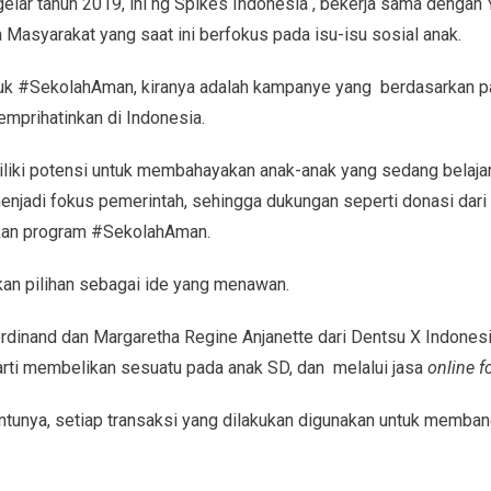
gelar tahun 2019, ini ng Spikes Indonesia , bekerja sama dengan 
syarakat yang saat ini berfokus pada isu-isu sosial anak.
uk #SekolahAman, kiranya adalah kampanye yang berdasarkan pad
mprihatinkan di Indonesia.
liki potensi untuk membahayakan anak-anak yang sedang belaja
enjadi fokus pemerintah, sehingga dukungan seperti donasi dari 
kan program #SekolahAman.
an pilihan sebagai ide yang menawan.
erdinand dan Margaretha Regine Anjanette dari Dentsu X Indonesi
rti membelikan sesuatu pada anak SD, dan melalui jasa
online f
ntunya, setiap transaksi yang dilakukan digunakan untuk memba