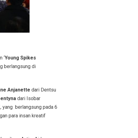
 ‘
Young Spikes
ng berlangsung di
ne Anjanette
dari Dentsu
rentyna
dari Isobar
9’, yang berlangsung pada 6
an para insan kreatif