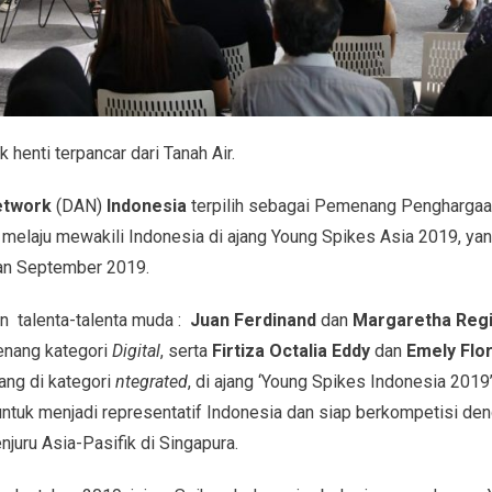
 henti terpancar dari Tanah Air.
etwork
(DAN)
Indonesia
terpilih sebagai Pemenang Penghargaan
 melaju mewakili Indonesia di ajang Young Spikes Asia 2019, ya
lan September 2019.
n talenta-talenta muda :
Juan Ferdinand
dan
Margaretha Regi
enang kategori
Digital
, serta
Firtiza Octalia Eddy
dan
Emely Flo
ng di kategori
ntegrated
, di ajang ‘Young Spikes Indonesia 201
ntuk menjadi representatif Indonesia dan siap berkompetisi deng
njuru Asia-Pasifik di Singapura.