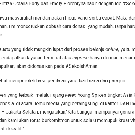
 Firtiza Octalia Eddy dan Emely Florentyna hadir dengan ide #S
ahwa masyarakat mendambakan hidup yang serba cepat. Maka dari 
, tim mencetuskan sebuah cara donasi yang mudah, tanpa har
r.
atu yang tidak mungkin luput dari proses belanja
online,
yaitu m
mendapatkan layanan tercepat atau
express
hanya dengan menamba
mpulkan, akan didonasikan pada #SekolahAman.
ut memperoleh hasil penilaian yang luar biasa dari para juri.
ri yang terbaik melalui ajang
keren
Young Spikes tingkat Asia 
onesia, di acara temu media yang beralngsung di kantor DAN In
 – Jakarta Selatan, mengatakan,“Kita bangga mempunyai generas
 dan kami akan terus berkomitmen untuk selalu memupuk kreativ
tri kreatif.”