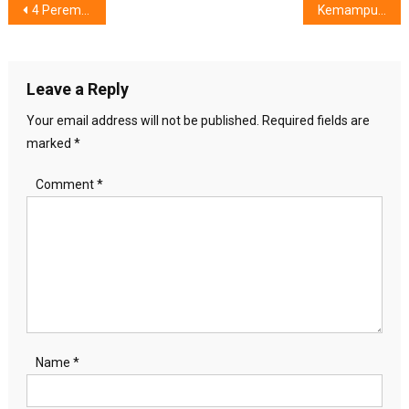
Post
4 Perempuan Peneliti, Pilihan FWIS
Kemampuan Berkarya Anak Difabel
navigation
Leave a Reply
Your email address will not be published.
Required fields are
marked
*
Comment
*
Name
*