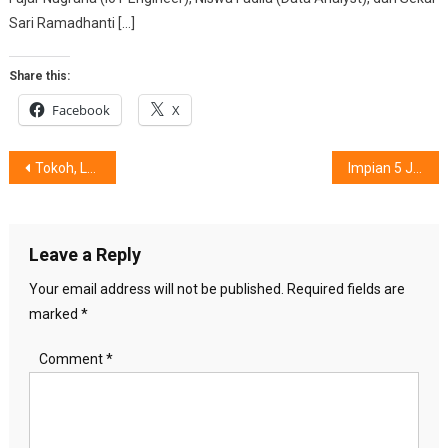
Sari Ramadhanti […]
Share this:
Facebook
X
Post
Tokoh, Local Heroes & Organisasi Inspiratif #Berbagikebaikan, Pilihan Sania
Impian 5 Juta Perempuan Indonesia
navigation
Leave a Reply
Your email address will not be published.
Required fields are
marked
*
Comment
*