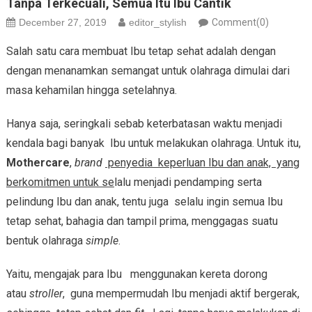
Tanpa Terkecuali, Semua Itu Ibu Cantik
December 27, 2019
editor_stylish
Comment(0)
Salah satu cara membuat Ibu tetap sehat adalah dengan
dengan menanamkan semangat untuk olahraga dimulai dari
masa kehamilan hingga setelahnya.
Hanya saja, seringkali sebab keterbatasan waktu menjadi
kendala bagi banyak Ibu untuk melakukan olahraga. Untuk itu,
Mothercare
,
brand
penyedia keperluan Ibu dan anak, yang
berkomitmen untuk se
lalu menjadi pendamping serta
pelindung Ibu dan anak, tentu juga selalu ingin semua Ibu
tetap sehat, bahagia dan tampil prima, menggagas suatu
bentuk olahraga
simple
.
Yaitu, mengajak para Ibu menggunakan kereta dorong
atau
stroller
, guna mempermudah Ibu menjadi aktif bergerak,