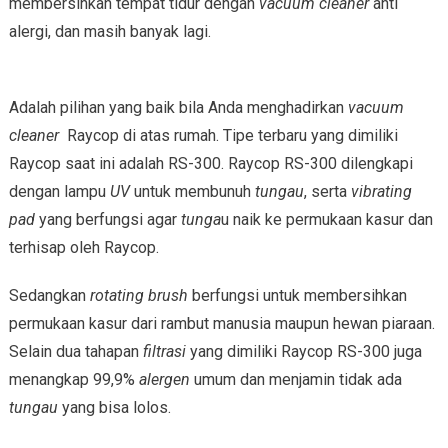
membersihkan tempat tidur dengan
vacuum cleaner
anti
alergi, dan masih banyak lagi.
Adalah pilihan yang baik bila Anda menghadirkan
vacuum
cleaner
Raycop di atas rumah. Tipe terbaru yang dimiliki
Raycop saat ini adalah RS-300. Raycop RS-300 dilengkapi
dengan lampu
UV
untuk membunuh
tungau
, serta
vibrating
pad
yang berfungsi agar
tunga
u naik ke permukaan kasur dan
terhisap oleh Raycop.
Sedangkan
rotating brush
berfungsi untuk membersihkan
permukaan kasur dari rambut manusia maupun hewan piaraan.
Selain dua tahapan
filtrasi
yang dimiliki Raycop RS-300 juga
menangkap 99,9%
alergen
umum dan menjamin tidak ada
tungau
yang bisa lolos.