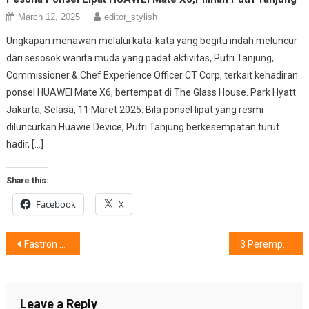
March 12, 2025
editor_stylish
Ungkapan menawan melalui kata-kata yang begitu indah meluncur
dari sesosok wanita muda yang padat aktivitas, Putri Tanjung,
Commissioner & Chef Experience Officer CT Corp, terkait kehadiran
ponsel HUAWEI Mate X6, bertempat di The Glass House. Park Hyatt
Jakarta, Selasa, 11 Maret 2025. Bila ponsel lipat yang resmi
diluncurkan Huawie Device, Putri Tanjung berkesempatan turut
hadir, […]
Share this:
Facebook
X
Post
Fastron Eco Green : Ramah Lingkungan & Kian Melindungi Low Cost Green Car
3 Perempuan Indonesia di ‘I Shape My World’
navigation
Leave a Reply