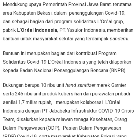
Mendukung upaya Pemerintah Provinsi Jawa Barat, terutama
area Kabupaten Bekasi, dalam penanggulangan Covid-19,
dan sebagai bagian dari program solidaritas L’Oréal grup,
pabrik
L
’
Oréal Indonesia
, PT. Yasulor Indonesia, memberikan
bantuan untuk masyarakat sekitar yang terdampak
pandemi.
Bantuan ini merupakan bagian dari kontribusi Program
Solidaritas Covid-19 L’Oréal Indonesia yang telah dilaporkan
kepada Badan Nasional Penanggulangan Bencana (BNPB).
Dukungan berupa 10 ribu unit
hand sanitizer
merek Garnier
serta 246 ribu unit produk kebersihan dan perawatan pribadi
senilai 1,7 miliar rupiah, merupakan kolaborasi L’Oréal
Indonesia dengan PT Jababeka Infrastruktur COVID-19 Crisis
Team, disalurkan kepada relawan tenaga Kesehatan, Orang
Dalam Pengawasan (ODP), Pasien Dalam Pengawasan
(PDP) Covid-19, serta masyarakat Kabupaten Bekasi yang