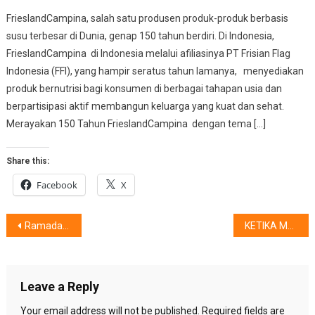
FrieslandCampina, salah satu produsen produk-produk berbasis
susu terbesar di Dunia, genap 150 tahun berdiri. Di Indonesia,
FrieslandCampina di Indonesia melalui afiliasinya PT Frisian Flag
Indonesia (FFI), yang hampir seratus tahun lamanya, menyediakan
produk bernutrisi bagi konsumen di berbagai tahapan usia dan
berpartisipasi aktif membangun keluarga yang kuat dan sehat.
Merayakan 150 Tahun FrieslandCampina dengan tema […]
Share this:
Facebook
X
Post
Ramadan Seru, Bareng Siapa Saja ?
KETIKA MAAF TAK LAGI BERMAKNA
navigation
Leave a Reply
Your email address will not be published.
Required fields are