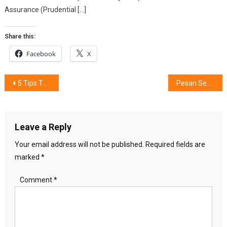
Assurance (Prudential […]
Share this:
Facebook
X
Post
5 Tips Tampil Stylish Ala GINGERSNAPS
Pesan Sembako Murah & Higienis, Bagamana Mendapatkannya ?
navigation
Leave a Reply
Your email address will not be published.
Required fields are
marked
*
Comment
*