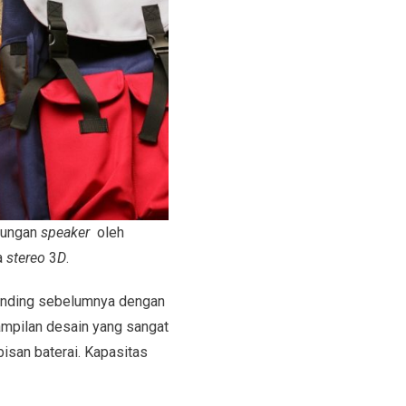
kungan
speaker
oleh
a
stereo
3
D
.
banding sebelumnya dengan
ampilan desain yang sangat
isan baterai. Kapasitas