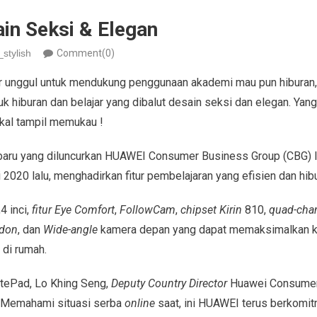
in Seksi & Elegan
_stylish
Comment(0)
ur unggul untuk mendukung penggunaan akademi mau pun hiburan
uk hiburan dan belajar yang dibalut desain seksi dan elegan. Ya
kal tampil memukau !
baru yang diluncurkan HUAWEI Consumer Business Group (CBG) I
2020 lalu, menghadirkan fitur pembelajaran yang efisien dan hib
4 inci,
fitur Eye Comfort
,
FollowCam
,
chipset Kirin
810,
quad-chan
don
, dan
Wide-angle
kamera depan yang dapat memaksimalkan k
 di rumah.
tePad, Lo Khing Seng,
Deputy Country Director
Huawei Consumer
“Memahami situasi serba
online
saat, ini HUAWEI terus berkom