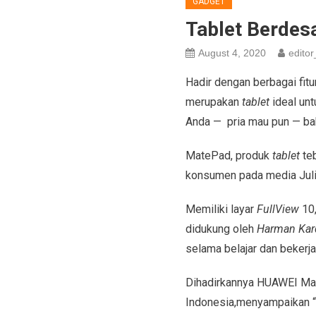
GADGET
Tablet Berdesa
August 4, 2020
editor
Hadir dengan berbagai fit
merupakan
tablet
ideal unt
Anda — pria mau pun — ba
MatePad, produk
tablet
te
konsumen pada media Juli 
Memiliki layar
FullView
10,
didukung oleh
Harman Kar
selama belajar dan bekerja
Dihadirkannya HUAWEI Ma
Indonesia,menyampaikan 