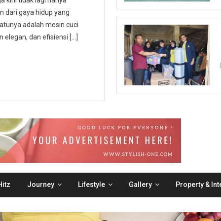
 kini tidak lagi hanya
an dari gaya hidup yang
atunya adalah mesin cuci
 elegan, dan efisiensi […]
itz
Journey
Lifestyle
Gallery
Property & Int