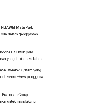
,
HUAWEI MatePad
,
ng bila dalam genggaman
ndonesia untuk para
uran yang lebih mendalam.
nel speaker syste
m yang
onferensi
video
pengguna
 Business Group
itmen untuk mendukung