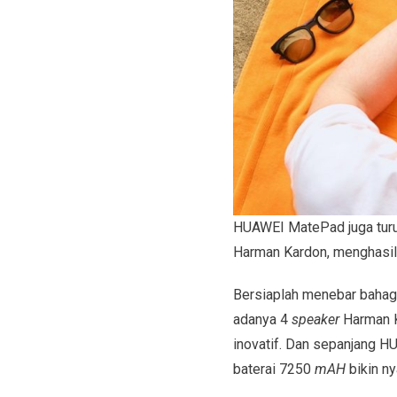
HUAWEI MatePad juga tur
Harman Kardon, menghasil
Bersiaplah menebar bahagi
adanya 4
speaker
Harman K
inovatif. Dan sepanjang H
baterai 7250
mAH
bikin n