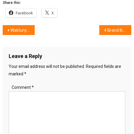
Share this:
Facebook
X
Post
Waktunya Menjadi Brand Ikonik Melalui Sosro #LocalsUnite
4 Brand Ikonik Kebanggaan Indonesia
navigation
Leave a Reply
Your email address will not be published.
Required fields are
marked
*
Comment
*