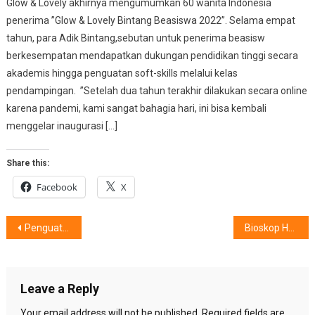
Glow & Lovely akhirnya mengumumkan 60 wanita Indonesia
penerima ”Glow & Lovely Bintang Beasiswa 2022”. Selama empat
tahun, para Adik Bintang,sebutan untuk penerima beasisw
berkesempatan mendapatkan dukungan pendidikan tinggi secara
akademis hingga penguatan soft-skills melalui kelas
pendampingan. ”Setelah dua tahun terakhir dilakukan secara online
karena pandemi, kami sangat bahagia hari, ini bisa kembali
menggelar inaugurasi […]
Share this:
Facebook
X
Post
Penguatan Literasi, Menjangkau 200.000 Siswa
Bioskop Hadir Di Rumah, Rasakan & Nikmati Sensasinya
navigation
Leave a Reply
Your email address will not be published.
Required fields are