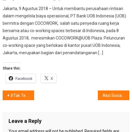
Jakarta, 9 Agustus 2018 – Untuk membantu perusahaan rintisan
dalam mengelola biaya operasional, PT Bank UOB Indonesia (UOB)
bermitra dengan COCOWORK, salah satu penyedia ruang kerja
bersama atau co-working spaces terbesar di Indonesia, pada 8
Agustus 2018, meresmikan COCOWORK@UOB Plaza. Peluncuran
co-working space yang berlokasi di kantor pusat UOB Indonesia,
Jakarta, merupakan bagian dari penandatanganan […]
Share this:
Facebook
X
Post
#Tak Terhentikan Meraih Mimpi Hanya Bila Menggenggam …………..
Aksi Sosial 3 Rising Innovator Indonesia
navigation
Leave a Reply
Your email address will not be published.
Required fields are