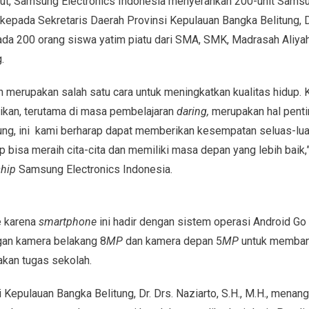
t, Samsung Electronics Indonesia menyerahkan 200-unit Sams
kepada Sekretaris Daerah Provinsi Kepulauan Bangka Belitung, D
pada 200 orang siswa yatim piatu dari SMA, SMK, Madrasah Aliyah
.
 merupakan salah satu cara untuk meningkatkan kualitas hidup. 
dikan, terutama di masa pembelajaran
daring,
merupakan hal penti
ng, ini kami berharap dapat memberikan kesempatan seluas-lua
p bisa meraih cita-cita dan memiliki masa depan yang lebih baik,”
ship
Samsung Electronics Indonesia.
e karena
smartphone
ini hadir dengan sistem operasi Android G
ngan kamera belakang 8
MP
dan kamera depan 5
MP
untuk memban
akan tugas sekolah.
Kepulauan Bangka Belitung, Dr. Drs. Naziarto, S.H., M.H., menangga