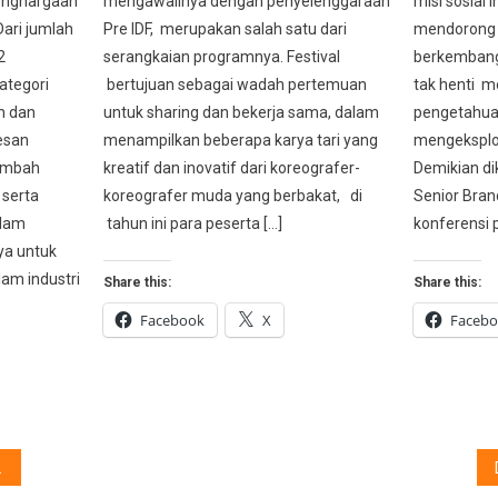
enghargaan
mengawalinya dengan penyelenggaraan
misi sosial 
Dari jumlah
Pre IDF, merupakan salah satu dari
mendorong 
2
serangkaian programnya. Festival
berkemban
ategori
bertujuan sebagai wadah pertemuan
tak henti 
n dan
untuk sharing dan bekerja sama, dalam
pengetahuan
esan
menampilkan beberapa karya tari yang
mengeksplor
ambah
kreatif dan inovatif dari koreografer-
Demikian di
 serta
koreografer muda yang berbakat, di
Senior Bran
alam
tahun ini para peserta […]
konferensi pe
ya untuk
lam industri
Share this:
Share this:
Facebook
X
Faceb