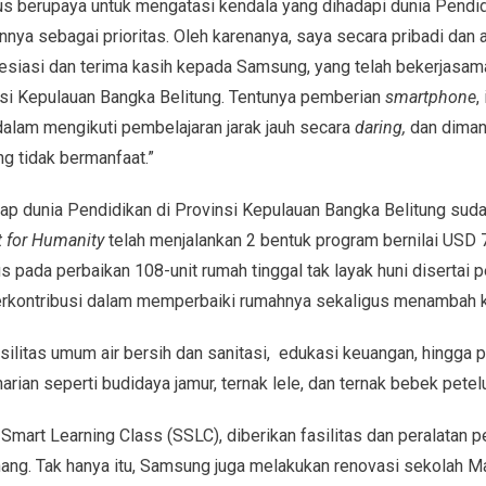
s berupaya untuk mengatasi kendala yang dihadapi dunia Pendi
nnya sebagai prioritas. Oleh karenanya, saya secara pribadi dan
siasi dan terima kasih kepada Samsung, yang telah bekerjasa
si Kepulauan Bangka Belitung. Tentunya pemberian
smartphone
,
dalam mengikuti pembelajaran jarak jauh secara
daring
,
dan diman
ng tidak bermanfaat.”
 dunia Pendidikan di Provinsi Kepulauan Bangka Belitung suda
t for Humanity
telah menjalankan 2 bentuk program bernilai USD 
 pada perbaikan 108-unit rumah tinggal tak layak huni disertai p
erkontribusi dalam memperbaiki rumahnya sekaligus menambah k
ilitas umum air bersih dan sanitasi, edukasi keuangan, hingga p
ian seperti budidaya jamur, ternak lele, dan ternak bebek petelu
mart Learning Class (SSLC), diberikan fasilitas dan peralata
ang. Tak hanya itu, Samsung juga melakukan renovasi sekolah Ma