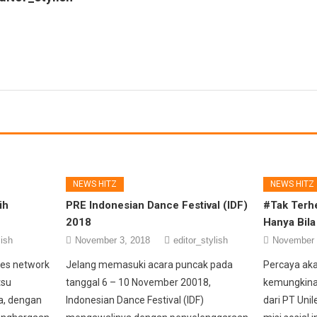
NEWS HITZ
NEWS HITZ
ih
PRE Indonesian Dance Festival (IDF)
#Tak Terh
2018
Hanya Bil
lish
November 3, 2018
editor_stylish
November 
ces network
Jelang memasuki acara puncak pada
Percaya ak
tsu
tanggal 6 – 10 November 20018,
kemungkinan
a, dengan
Indonesian Dance Festival (IDF)
dari PT Unil