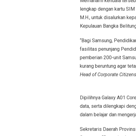
Memahami kendala tersebu
lengkap dengan kartu SIM 
M.H., untuk disalurkan ke
Kepulauan Bangka Belitung
“Bagi Samsung, Pendidikan
fasilitas penunjang Pendi
pemberian 200-unit Samsu
kurang beruntung agar teta
Head of Corporate Citizen
Dipilihnya Galaxy A01 Cor
data, serta dilengkapi de
dalam belajar dan mengerj
Sekretaris Daerah Provinsi 