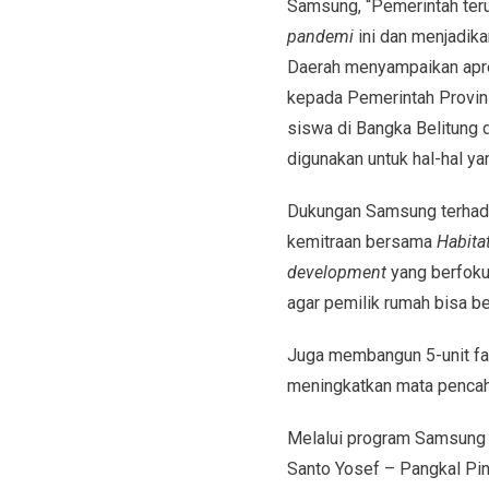
Samsung, “Pemerintah teru
pandemi
ini dan menjadika
Daerah menyampaikan apre
kepada Pemerintah Provin
siswa di Bangka Belitung 
digunakan untuk hal-hal ya
Dukungan Samsung terhadap
kemitraan bersama
Habita
development
yang berfokus
agar pemilik rumah bisa b
Juga membangun 5-unit fas
meningkatkan mata pencahar
Melalui program Samsung S
Santo Yosef – Pangkal Pin