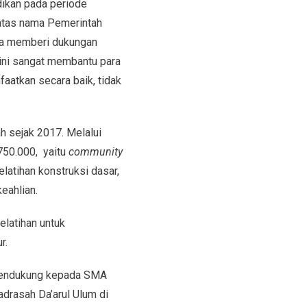
dikan pada periode
 atas nama Pemerintah
ma memberi dukungan
 ini sangat membantu para
faatkan secara baik, tidak
h sejak 2017. Melalui
750.000, yaitu
community
elatihan konstruksi dasar,
eahlian.
elatihan untuk
r.
n pendukung kepada SMA
drasah Da’arul Ulum di