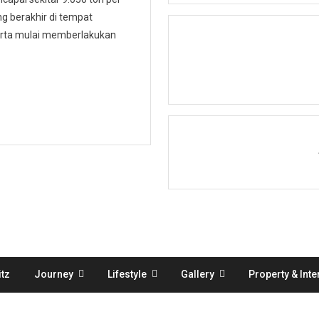
 berakhir di tempat
karta mulai memberlakukan
tz
Journey
Lifestyle
Gallery
Property & Inte