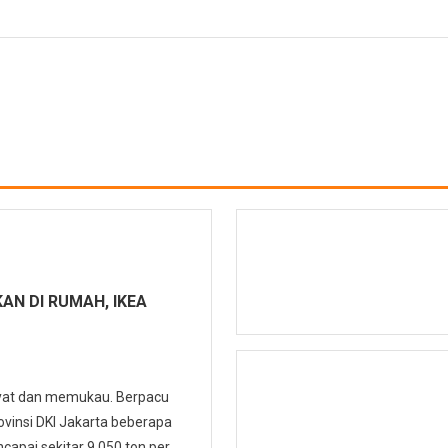
AN DI RUMAH, IKEA
yat dan memukau. Berpacu
ovinsi DKI Jakarta beberapa
capai sekitar 9.050 ton per