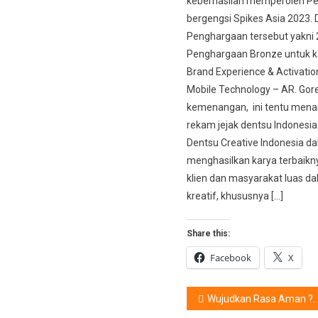
keberhasilan memperoleh P
bergengsi Spikes Asia 2023. 
Penghargaan tersebut yakni 
Penghargaan Bronze untuk k
Brand Experience & Activatio
Mobile Technology – AR. Gor
kemenangan, ini tentu men
rekam jejak dentsu Indonesia
Dentsu Creative Indonesia d
menghasilkan karya terbaikn
klien dan masyarakat luas da
kreatif, khususnya […]
Share this:
Facebook
X
Post
Wujudkan Rasa Aman ? Peluklah WAZE