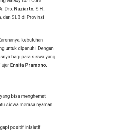
ung Galaxy A01 Core
r. Drs.
N
aziarto
, S.H.,
, dan SLB di Provinsi
Karenanya, kebutuhan
ng untuk dipenuhi. Dengan
snya bagi para siswa yang
 ujar
Ennita Pramono
,
o yang bisa menghemat
tu siswa merasa nyaman
pi positif inisiatif