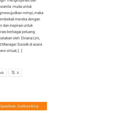
ingin menginspirasi dan
wanita muda untuk
gmewujudkan mimpi, maka
membekali mereka dengan
 dan inspirasi untuk
asi berbagai peluang.
katakan oleh Elviana Lim,
d Manager Sunsilk di acara
rs virtual, […]
ook
X
Dipastikan, Sulitnya Berpaling Dari ‘Mulan’