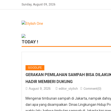
Skip
Sunday, August 09, 2026
to
content
TODAY !
GOODLIFE
GERAKAN PEMILAHAN SAMPAH BISA DILAKUK
HADIR MEMBERI DUKUNG
August 9, 2026
editor_stylish
Comment(0)
Mengenai timbunan sampah di Jakarta, nampak dahs
dari apa yang disampaikan Dinas Lingkungan Hidup Pr
waktu lalu, bahwa timbulan sampah di Jakarta kini men