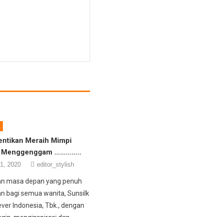
entikan Meraih Mimpi
a Menggenggam …………..
1, 2020
editor_stylish
an masa depan yang penuh
 bagi semua wanita, Sunsilk
ever Indonesia, Tbk., dengan