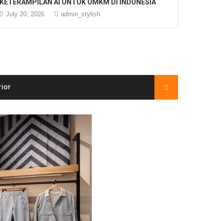
KETERAMPILAN AI UNTUK UMKM DI INDONESIA
July 20, 2026
admin_stylish
rior