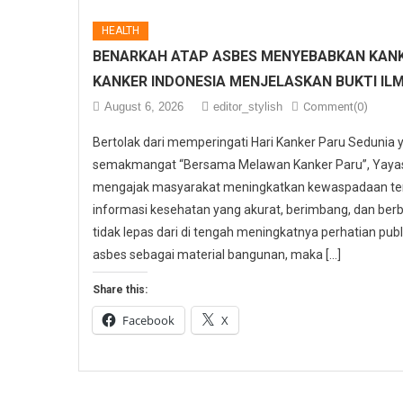
HEALTH
BENARKAH ATAP ASBES MENYEBABKAN KANK
KANKER INDONESIA MENJELASKAN BUKTI IL
August 6, 2026
editor_stylish
Comment(0)
Bertolak dari memperingati Hari Kanker Paru Sedunia
semakmangat “Bersama Melawan Kanker Paru”, Yayasa
mengajak masyarakat meningkatkan kewaspadaan ter
informasi kesehatan yang akurat, berimbang, dan berbas
tidak lepas dari di tengah meningkatnya perhatian p
asbes sebagai material bangunan, maka […]
Share this:
Facebook
X