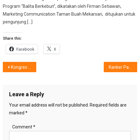
Program “Balita Berkebun”, dikatakan oleh Firman Setiawan,
Marketing Communication Taman Buah Mekarsari, ditujukan untuk
pengunjung […]
Share this:
Facebook
X
Post
Kongres Nasional IV IPK Indonesia : Menjaga Kesehatan Jiwa Masyarakat Indonesia
Kanker Paru NSCLC EGFR (-) : 7 Hal Yang Perlu Diwaspadai
navigation
Leave a Reply
Your email address will not be published.
Required fields are
marked
*
Comment
*