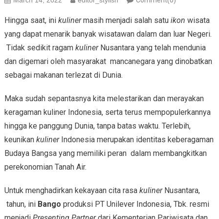
March 14, 2022
editor_stylish
Comment(0)
Hingga saat, ini
kuliner
masih menjadi salah satu
ikon
wisata
yang dapat menarik banyak wisatawan dalam dan luar Negeri.
Tidak sedikit ragam
kuliner
Nusantara yang telah mendunia
dan digemari oleh masyarakat mancanegara yang dinobatkan
sebagai makanan terlezat di Dunia.
Maka sudah sepantasnya kita melestarikan dan merayakan
keragaman kuliner Indonesia, serta terus mempopulerkannya
hingga ke panggung Dunia, tanpa batas waktu. Terlebih,
keunikan
kuliner
Indonesia merupakan identitas keberagaman
Budaya Bangsa yang memiliki peran dalam membangkitkan
perekonomian Tanah Air.
Untuk menghadirkan kekayaan cita rasa
kuliner
Nusantara,
tahun, ini
Bango
produksi PT Unilever Indonesia, Tbk. resmi
menjadi
Presenting Partner
dari Kementerian Pariwisata dan