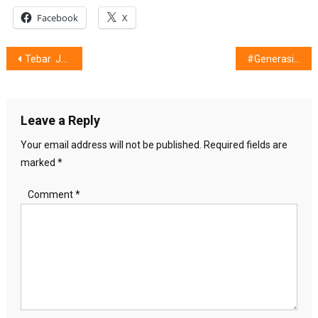
Facebook
X
Post
Tebar Jajanan Bango : Di Ajang Moto GP Mandalika
#GenerasiPilahPlastik : Menggapai Lingkungan Sehat
navigation
Leave a Reply
Your email address will not be published.
Required fields are
marked
*
Comment
*