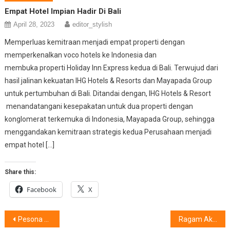
Empat Hotel Impian Hadir Di Bali
April 28, 2023
editor_stylish
Memperluas kemitraan menjadi empat properti dengan
memperkenalkan voco hotels ke Indonesia dan
membuka properti Holiday Inn Express kedua di Bali. Terwujud dari
hasil jalinan kekuatan IHG Hotels & Resorts dan Mayapada Group
untuk pertumbuhan di Bali. Ditandai dengan, IHG Hotels & Resort
menandatangani kesepakatan untuk dua properti dengan
konglomerat terkemuka di Indonesia, Mayapada Group, sehingga
menggandakan kemitraan strategis kedua Perusahaan menjadi
empat hotel […]
Share this:
Facebook
X
Post
Pesona Kuliner Jajanan Bango, Di Mandalika 2022
Ragam Akibat Ditimbulkan, “Jangan Tunggu Sampai Sakit Gigi”