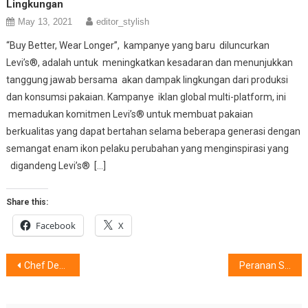
Lingkungan
May 13, 2021
editor_stylish
“Buy Better, Wear Longer”, kampanye yang baru diluncurkan
Levi’s®, adalah untuk meningkatkan kesadaran dan menunjukkan
tanggung jawab bersama akan dampak lingkungan dari produksi
dan konsumsi pakaian. Kampanye iklan global multi-platform, ini
memadukan komitmen Levi’s® untuk membuat pakaian
berkualitas yang dapat bertahan selama beberapa generasi dengan
semangat enam ikon pelaku perubahan yang menginspirasi yang
digandeng Levi’s® […]
Share this:
Facebook
X
Post
Chef Devina : Makanan Ungkep Menggelitik Rasa, Bila ….
Peranan Susu Pada Fase Anak & Remaja, Hadirkan Generasi Berkualitas
navigation