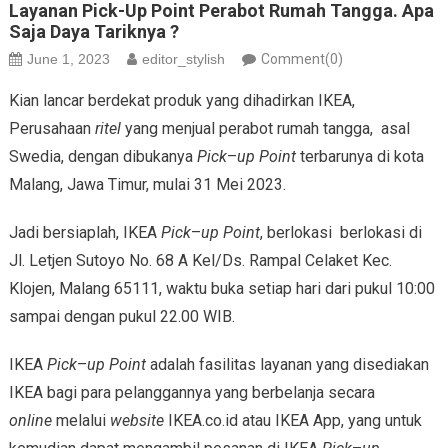
Layanan Pick-Up Point Perabot Rumah Tangga. Apa
Saja Daya Tariknya ?
June 1, 2023
editor_stylish
Comment(0)
Kian lancar berdekat produk yang dihadirkan IKEA,
Perusahaan
ritel
yang menjual perabot rumah tangga, asal
Swedia, dengan dibukanya
Pick
–
up Point
terbarunya di kota
Malang, Jawa Timur, mulai 31 Mei 2023.
Jadi bersiaplah, IKEA
Pick
–
up Point
, berlokasi berlokasi di
Jl. Letjen Sutoyo No. 68 A Kel/Ds. Rampal Celaket Kec.
Klojen, Malang 65111, waktu buka setiap hari dari pukul 10:00
sampai dengan pukul 22.00 WIB.
IKEA
Pick
–
up Point
adalah fasilitas layanan yang disediakan
IKEA bagi para pelanggannya yang berbelanja secara
online
melalui
website
IKEA.co.id atau IKEA App, yang untuk