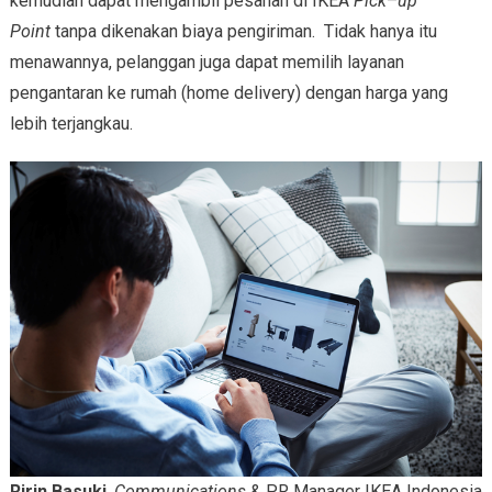
kemudian dapat mengambil pesanan di IKEA
Pick
–
up
Point
tanpa dikenakan biaya pengiriman. Tidak hanya itu
menawannya, pelanggan juga dapat memilih layanan
pengantaran ke rumah (home delivery) dengan harga yang
lebih terjangkau.
Ririn Basuki
,
Communications
& PR Manager IKEA Indonesia