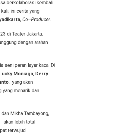
isa berkolaborasi kembali.
li, ini cerita yang
yadikarta
,
Co
–
Producer
.
3 di Teater Jakarta,
panggung dengan arahan
seni peran layar kaca. Di
Lucky Moniaga
,
Derry
anto
, yang akan
 yang menarik dan
ati dan Mikha Tambayong,
akan lebih total
at terwujud.