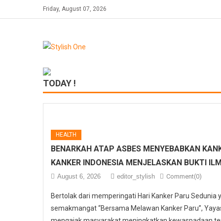
Skip
Friday, August 07, 2026
to
content
TODAY !
HEALTH
BENARKAH ATAP ASBES MENYEBABKAN KANK
KANKER INDONESIA MENJELASKAN BUKTI IL
August 6, 2026
editor_stylish
Comment(0)
Bertolak dari memperingati Hari Kanker Paru Sedunia
semakmangat “Bersama Melawan Kanker Paru”, Yayasa
mengajak masyarakat meningkatkan kewaspadaan ter