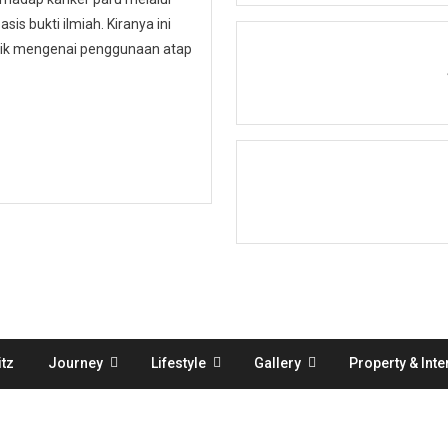
is bukti ilmiah. Kiranya ini
ublik mengenai penggunaan atap
tz
Journey
Lifestyle
Gallery
Property & Inte