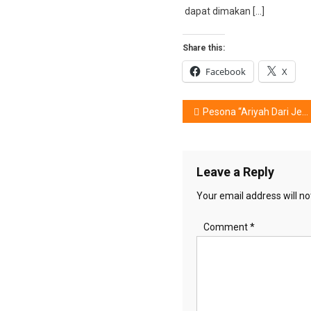
dapat dimakan […]
Share this:
Facebook
X
Post
Pesona “Ariyah Dari Jembatan Ancol”, Bertabur Bintang Terbaik Indonesia
navigation
Leave a Reply
Your email address will no
Comment
*