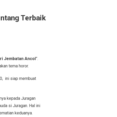
intang Terbaik
ri Jembatan Ancol
”.
akan tema horor.
0, ini siap membuat
unya kepada Juragan
da si Juragan. Hal ini
kematian keduanya.