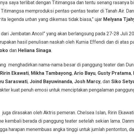
inya saya terlibat dengan Titimangsa dan tentu senang rasanya b
Titimangsa memproduksi pentas-pentas teater di Tanah Air. Dan ka
erita legenda
urban
yang dikemas tidak biasa,” ujar
Melyana Tjah
 dari Jembatan Ancol” yang akan berlangsung pada 27-28 Juli 202
upakan hasil penulisan naskah oleh Kurnia Effendi dan di atas 
oko
dan
Heliana Sinaga
.
ng menghadirkan nama-nama besar di panggung teater dan Dunia 
Ririn Ekawati
,
Mikha Tambayong
,
Ario Bayu
,
Gusty Pratama
,
yu Saraswati
,
Joind Bayuwinanda
,
Josh Marcy
, dan
Siko Sety
kter kuat penuh emosi untuk menciptakan pengalaman panggung
 juga dirasakan oleh Aktris pemeran. Chelsea Islan, Ririn Ekaw
 kembali berada di panggung teater setelah sekian lama. Danm 
ga harapan menembuas angka tinggi untuk jumlah pentonton, dap