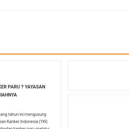
ER PARU ? YAYASAN
MIAHNYA
 yang tahun ini mengusung
n Kanker Indonesia (YKI)
hadap kanker paru melalui