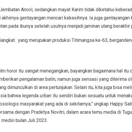
 Jembatan Ancol, sedangkan mayat Karim tidak diketahui keberad
i akhirnya gentayangan mencari kekasihnya. Ia juga gentayangan
an pada ibunya setelah usulnya menjadi jaminan utang berakhir 
diangkat. yang merupakan produksi Titimangsa ke-63, berganden
ilm horor itu sangat menegangkan, bayangkan bagaimana hal itu d
berikan pengalaman batin, namun juga sensasi yang diterima ole
g dimunculkan di area pertunjukan. Selain itu, kita juga bisa mel
nesia bahwa legenda
urban
itu sendiri bukan sesuatu untuk menaku
osiologis masyarakat yang ada di sekitarnya,” ungkap Happy Sa
ama dengan Pradetya Novitri, dalam acara temu media di Tugu 
 medio bulan Juli 2023.