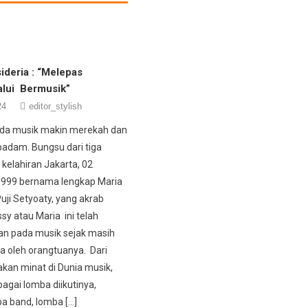
ideria : “Melepas
alui Bermusik”
24
editor_stylish
ada musik makin merekah dan
padam. Bungsu dari tiga
kelahiran Jakarta, 02
999 bernama lengkap Maria
uji Setyoaty, yang akrab
ssy atau Maria ini telah
an pada musik sejak masih
 oleh orangtuanya. Dari
akan minat di Dunia musik,
bagai lomba diikutinya,
ba band, lomba […]