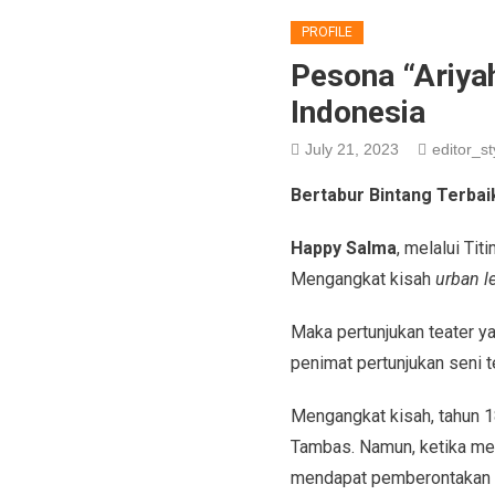
PROFILE
Pesona “Ariyah
Indonesia
July 21, 2023
editor_st
Bertabur Bintang Terbai
Happy Salma
, melalui Tit
Mengangkat kisah
urban l
Maka pertunjukan teater y
penimat pertunjukan seni te
Mengangkat kisah, tahun 1
Tambas. Namun, ketika mere
mendapat pemberontakan da