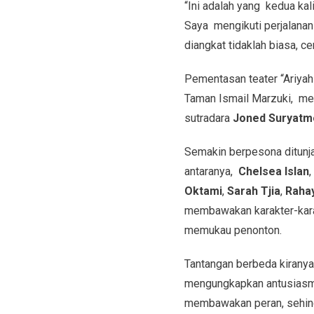
“Ini adalah yang kedua kal
Saya mengikuti perjalanan 
diangkat tidaklah biasa, c
Pementasan teater “Ariyah
Taman Ismail Marzuki, mer
sutradara
Joned Suryatm
Semakin berpesona ditunja
antaranya,
Chelsea Islan
,
Oktami
,
Sarah Tjia
,
Raha
membawakan karakter-kara
memukau penonton.
Tantangan berbeda kiranya
mengungkapkan antusiasme
membawakan peran, sehing