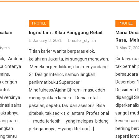
PROFILE
PROFILE
asakan
Ingrid Lim : Kilau Panggung Retail
Maria Dess
Rasa, Mel
January 8, 2021
editor_stylish
tylish
May 7, 20
Titian karier wanita berparas elok,
ik, Andrian
Cintanya p
kelahiran Jakarta, ini sungguh menawan.
sa cintanya
tak pernah 
Menekuni pendidikan, dan menyandang
ains,
bersaudara 
S1 Design Interior, namun langkah
s dengan
Desember 1
penikmat buku Superpoer
untuk
Dessideria P
Mindfulness/Ajahn Bhram, masuk dan
l versinya.
dipanggil Si
mengepakkan karier di Dunia retail :
nasi sains
diperkenalk
pakaian, sepatu, tas dan asesoris. Bisa
n akrabnya,
sangat muda
ditebak, tak sedikit di antara Profesional
ang baru,
keseriusan 
— muda terlebih — yang melepas bidang
angkan
beriring ber
pekerjaannya, — yang ditekuni […]
ang tentu
seperti lom