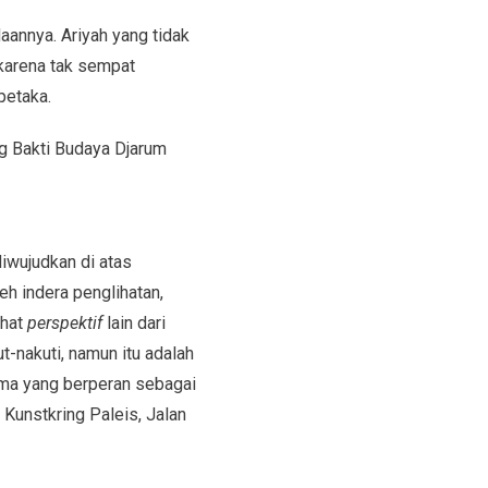
aannya. Ariyah yang tidak
 karena tak sempat
petaka.
g Bakti Budaya Djarum
iwujudkan di atas
h indera penglihatan,
ihat
perspektif
lain dari
t-nakuti, namun itu adalah
lma yang berperan sebagai
Kunstkring Paleis, Jalan