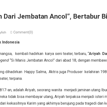
 Dari Jembatan Ancol”, Bertabur B
ylish
Comment(0)
k Indonesia
imangsa, kembali hadirkan karya seni teater, terbaru, “
Ariyah Da
egend
“Si Manis Jembatan Ancol” dari abad 18, dengan membaw
ang dihadirkan Happy Salma, Aktris juga Produser kelahiran 198
ater, terpana.
817-an, adalah Ariyah, seorang wanita menjadi jaminan utang Ib
ka tidak bisa membayar utang, Ariyah terpaksa menjadi isteri mu
ri kekasihnya Karim yang akhirnya berujung pada tragedi dan 