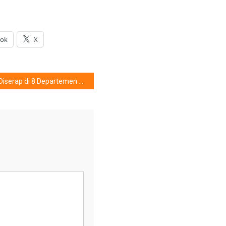
ook
X
Diserap di 8 Departemen FFI, Penyandang Keterbatasan Hadirkan Kemampuan