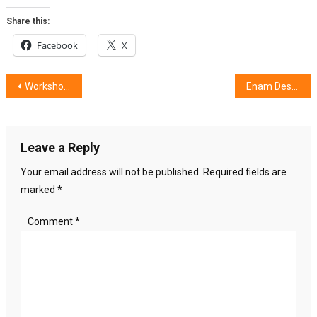
Share this:
Facebook
X
Post
Workshop Video untuk Anak Muda Kampung Kota
Enam Destinasi Keren di Indonesia. Di mana Saja ?
navigation
Leave a Reply
Your email address will not be published.
Required fields are
marked
*
Comment
*