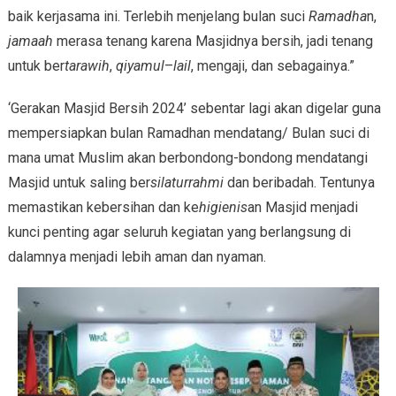
baik kerjasama ini. Terlebih menjelang bulan suci
Ramadha
n,
jamaah
merasa tenang karena Masjidnya bersih, jadi tenang
untuk ber
tarawih
,
qiyamul
–
lail
, mengaji, dan sebagainya.”
‘Gerakan Masjid Bersih 2024’ sebentar lagi akan digelar guna
mempersiapkan bulan Ramadhan mendatang/ Bulan suci di
mana umat Muslim akan berbondong-bondong mendatangi
Masjid untuk saling ber
silaturrahmi
dan beribadah. Tentunya
memastikan kebersihan dan ke
higienis
an Masjid menjadi
kunci penting agar seluruh kegiatan yang berlangsung di
dalamnya menjadi lebih aman dan nyaman.