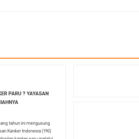
ER PARU ? YAYASAN
MIAHNYA
 yang tahun ini mengusung
n Kanker Indonesia (YKI)
hadap kanker paru melalui