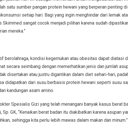
h satu sumber pangan protein hewani yang berperan penting di 
dikonsumsi setiap hari. Bagi yang ingin menghindar dari lemak at
ds Skimmed sangat cocok menjadi pilihan karena sudah dipastik
rian mereka.”
tif berolahraga, kondisi kegemukan atau obesitas dapat diatasi 
at secara seimbang dengan memerhatikan jenis dan jumlah asupan
dak disertakan atau justru digantikan dalam diet sehari-hari, pa
isa didapatkan dari susu berbasis protein hewani seperti susu sap
e dan kandungan asam amino.
Dokter Spesialis Gizi yang telah menangani banyak kasus berat bad
i, Sp. GK, “Kenaikan berat badan itu diakibatkan karena asupan y
tuhkan, sehingga kita perlu lebih mawas dalam makan dan minum.”