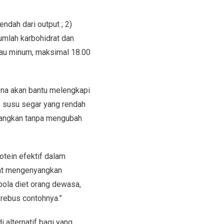
endah dari output ; 2)
umlah karbohidrat dan
tau minum, maksimal 18.00
rena akan bantu melengkapi
0% susu segar yang rendah
ilangkan tanpa mengubah
otein efektif dalam
fat mengenyangkan
ola diet orang dewasa,
 rebus contohnya.”
 alternatif bagi yang