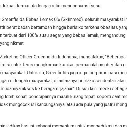
 adekuat, termasuk dengan rutin mengonsumsi susu.
su Greenfields Bebas Lemak 0% (Skimmed), seluruh masyarakat I
tir berat badan bertambah hingga berisiko terkena obesitas ya
an terbuat dari 100% susu segar yang bebas lemak, mengandung b
 yang nikmat.
Marketing Officer Greenfields Indonesia, mengatakan, “Beberapa t
i misi untuk terus mengkomunikasikan permasalahan obesitas g
asyarakat. Untuk itu, Greenfields juga ingin berpartisipasi me
gan di tengah masyarakat, di antaranya perilaku sendentari atau 
mudahnya akses ke beragam ‘jajanan’. Di sisi lain, meski sebag
ng lebih sehat, penerapannya masih kurang tepat, seperti saat 
 tidak mengecek isi kandungannya, atau ada pula yang justru meng
gin jadikan hari ini sebagai momentum untuk mengedukasi dan 