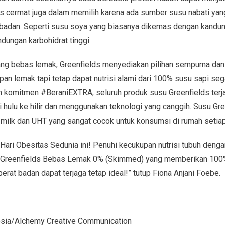
s cermat juga dalam memilih karena ada sumber susu nabati yang 
adan. Seperti susu soya yang biasanya dikemas dengan kandung
dungan karbohidrat tinggi.
ng bebas lemak, Greenfields menyediakan pilihan sempurna dan
an lemak tapi tetap dapat nutrisi alami dari 100% susu sapi seg
n komitmen #BeraniEXTRA, seluruh produk susu Greenfields terja
ri hulu ke hilir dan menggunakan teknologi yang canggih. Susu G
 milk dan UHT yang sangat cocok untuk konsumsi di rumah setiap 
 Hari Obesitas Sedunia ini! Penuhi kecukupan nutrisi tubuh deng
u Greenfields Bebas Lemak 0% (Skimmed) yang memberikan 100
erat badan dapat terjaga tetap ideal!” tutup Fiona Anjani Foebe.
nesia/Alchemy Creative Communication