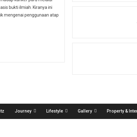
is bukti ilmiah. Kiranya ini
ublik mengenai penggunaan atap
tz
Journey
Lifestyle
Gallery
Property & Inte