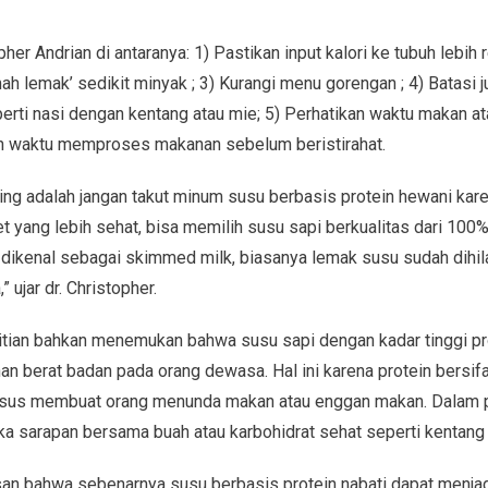
her Andrian di antaranya: 1) Pastikan input kalori ke tubuh lebih r
h lemak’ sedikit minyak ; 3) Kurangi menu gorengan ; 4) Batasi j
erti nasi dengan kentang atau mie; 5) Perhatikan waktu makan a
 waktu memproses makanan sebelum beristirahat.
ting adalah jangan takut minum susu berbasis protein hewani ka
 diet yang lebih sehat, bisa memilih susu sapi berkualitas dari 10
– dikenal sebagai skimmed milk, biasanya lemak susu sudah dih
 ujar dr. Christopher.
litian bahkan menemukan bahwa susu sapi dengan kadar tinggi pr
n berat badan pada orang dewasa. Hal ini karena protein bersi
sus membuat orang menunda makan atau enggan makan. Dalam p
ka sarapan bersama buah atau karbohidrat sehat seperti kentang
san bahwa sebenarnya susu berbasis protein nabati dapat menjadi