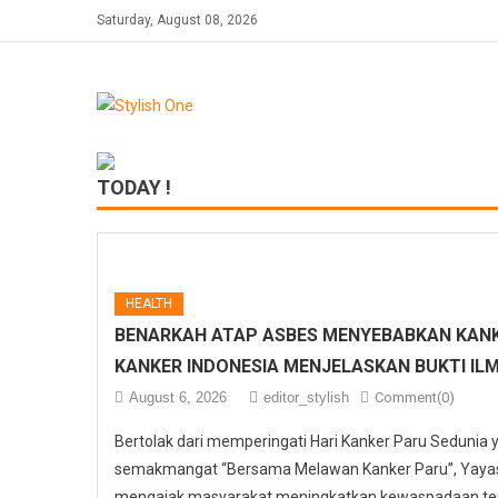
Skip
Saturday, August 08, 2026
to
content
TODAY !
HEALTH
BENARKAH ATAP ASBES MENYEBABKAN KANK
KANKER INDONESIA MENJELASKAN BUKTI IL
August 6, 2026
editor_stylish
Comment(0)
Bertolak dari memperingati Hari Kanker Paru Sedunia
semakmangat “Bersama Melawan Kanker Paru”, Yayasa
mengajak masyarakat meningkatkan kewaspadaan ter