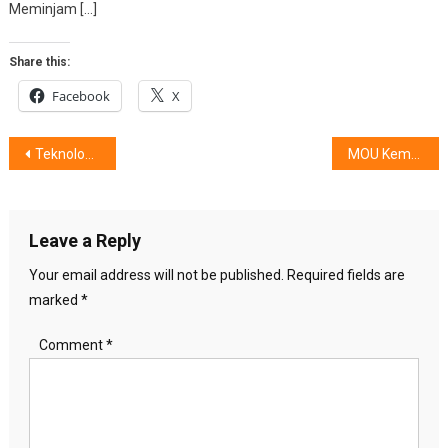
Meminjam […]
Share this:
Facebook
X
Post
Teknologi Inovatif AI TV,Pesona Yang Melekat, Di antaranya ……
MOU Kementerian Kesehatan Indonesia Bersama ALODOKTER, Meningkatkan Pelayanan Kesehatan
navigation
Leave a Reply
Your email address will not be published.
Required fields are
marked
*
Comment
*