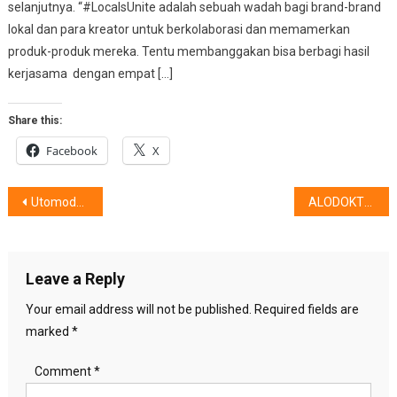
selanjutnya. “#LocalsUnite adalah sebuah wadah bagi brand-brand
lokal dan para kreator untuk berkolaborasi dan memamerkan
produk-produk mereka. Tentu membanggakan bisa berbagi hasil
kerjasama dengan empat […]
Share this:
Facebook
X
Post
Utomodeck : Perkenalkan Konsep Integrated Safety Design
ALODOKTER & IDI : Situs Sehat Untuk Masyarakat
navigation
Leave a Reply
Your email address will not be published.
Required fields are
marked
*
Comment
*