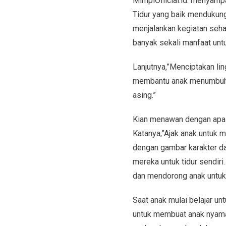
MimpiOfficial.id. menyampa
Tidur yang baik mendukun
menjalankan kegiatan sehar
banyak sekali manfaat untu
Lanjutnya,”Menciptakan li
membantu anak menumbuhkan
asing.”
Kian menawan dengan apa ya
Katanya,”Ajak anak untuk m
dengan gambar karakter d
mereka untuk tidur sendir
dan mendorong anak untuk 
Saat anak mulai belajar un
untuk membuat anak nyama