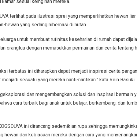
 kamar sesuai keinginan mereka.
A terlihat pada ilustrasi sprei yang memperlihatkan hewan liar
-hewan yang sedang hibernasi di hutan.
eluarga untuk membuat rutinitas keseharian di rumah dapat dijala
an orangtua dengan memasukkan permainan dan cerita tentang 
si terbatas ini diharapkan dapat menjadi inspirasi cerita pengant
 menjadi sesuatu yang mereka nanti-nantikan,” kata Ririn Basuki.
ngeksplorasi dan mengembangkan solusi dan inspirasi bermain ya
bahwa cara terbaik bagi anak untuk belajar, berkembang, dan tum
KOGSDUVA ini dirancang sedemikian rupa sehingga memungkinkan
ng hewan dan kebiasaan mereka dengan cara yang menyenangkan.