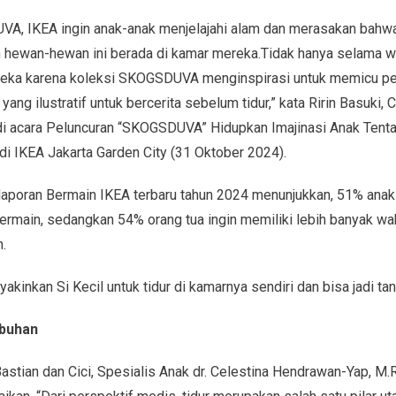
, IKEA ingin anak-anak menjelajahi alam dan merasakan bahw
h hewan-hewan ini berada di kamar mereka.Tidak hanya selama wa
reka karena koleksi SKOGSDUVA menginspirasi untuk memicu per
 yang ilustratif untuk bercerita sebelum tidur,” kata Ririn Basuki
i acara Peluncuran “SKOGSDUVA” Hidupkan Imajinasi Anak Tenta
di IKEA Jakarta Garden City (31 Oktober 2024).
laporan Bermain IKEA terbaru tahun 2024 menunjukkan, 51% ana
bermain, sedangkan 54% orang tua ingin memiliki lebih banyak w
h.
akinkan Si Kecil untuk tidur di kamarnya sendiri dan bisa jadi ta
buhan
astian dan Cici, Spesialis Anak dr. Celestina Hendrawan-Yap, M.