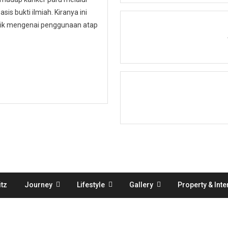
is bukti ilmiah. Kiranya ini
ublik mengenai penggunaan atap
tz
Journey
Lifestyle
Gallery
Property & Inte