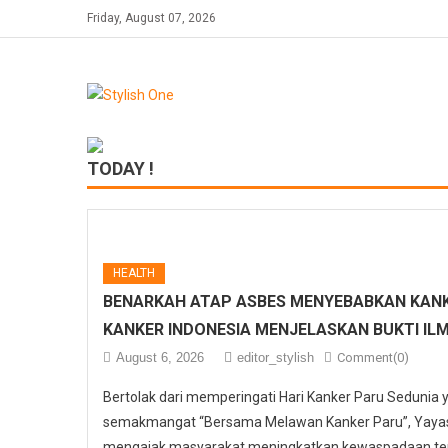
Skip
Friday, August 07, 2026
to
content
TODAY !
HEALTH
BENARKAH ATAP ASBES MENYEBABKAN KANK
KANKER INDONESIA MENJELASKAN BUKTI IL
August 6, 2026
editor_stylish
Comment(0)
Bertolak dari memperingati Hari Kanker Paru Sedunia
semakmangat “Bersama Melawan Kanker Paru”, Yayasa
mengajak masyarakat meningkatkan kewaspadaan ter