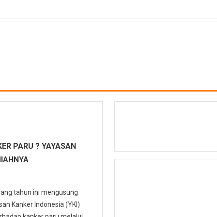
ER PARU ? YAYASAN
MIAHNYA
 yang tahun ini mengusung
n Kanker Indonesia (YKI)
hadap kanker paru melalui