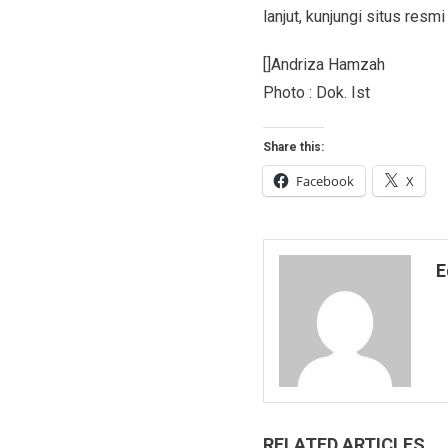
lanjut, kunjungi situs resm
[]Andriza Hamzah
Photo : Dok. Ist
Share this:
Facebook
X
E
RELATED ARTICLES