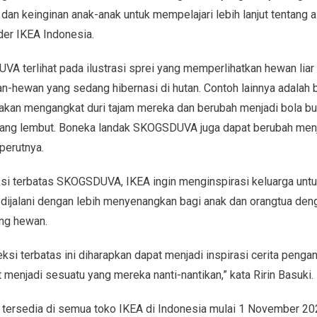
n keinginan anak-anak untuk mempelajari lebih lanjut tentang a
der IKEA Indonesia.
A terlihat pada ilustrasi sprei yang memperlihatkan hewan liar
hewan yang sedang hibernasi di hutan. Contoh lainnya adalah b
kan mengangkat duri tajam mereka dan berubah menjadi bola bun
yang lembut. Boneka landak SKOGSDUVA juga dapat berubah menj
 perutnya.
i terbatas SKOGSDUVA, IKEA ingin menginspirasi keluarga untu
 dijalani dengan lebih menyenangkan bagi anak dan orangtua d
ang hewan.
si terbatas ini diharapkan dapat menjadi inspirasi cerita pengant
 menjadi sesuatu yang mereka nanti-nantikan,” kata Ririn Basuki.
ersedia di semua toko IKEA di Indonesia mulai 1 November 2024