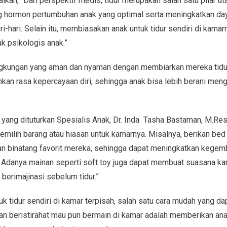
ikan, “Dari perspektif medis, tidur merupakan salah satu pilar 
g hormon pertumbuhan anak yang optimal serta meningkatkan da
i-hari. Selain itu, membiasakan anak untuk tidur sendiri di kama
k psikologis anak.”
ngkungan yang aman dan nyaman dengan membiarkan mereka tidur
 rasa kepercayaan diri, sehingga anak bisa lebih berani mengh
ng dituturkan Spesialis Anak, Dr. Inda Tasha Bastaman, M.Res.,
emilih barang atau hiasan untuk kamarnya. Misalnya, berikan bed
an binatang favorit mereka, sehingga dapat meningkatkan kegem
i. Adanya mainan seperti soft toy juga dapat membuat suasana 
berimajinasi sebelum tidur.”
tuk tidur sendiri di kamar terpisah, salah satu cara mudah yang da
n beristirahat mau pun bermain di kamar adalah memberikan an