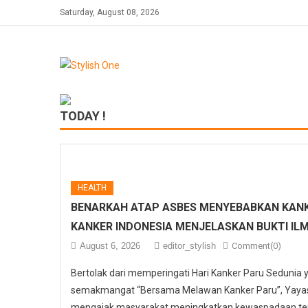
Skip
Saturday, August 08, 2026
to
content
TODAY !
HEALTH
BENARKAH ATAP ASBES MENYEBABKAN KANK
KANKER INDONESIA MENJELASKAN BUKTI IL
August 6, 2026
editor_stylish
Comment(0)
Bertolak dari memperingati Hari Kanker Paru Sedunia
semakmangat “Bersama Melawan Kanker Paru”, Yayasa
mengajak masyarakat meningkatkan kewaspadaan ter