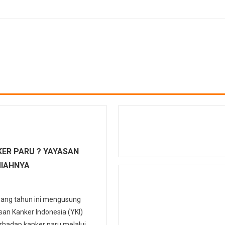
ER PARU ? YAYASAN
MIAHNYA
 yang tahun ini mengusung
n Kanker Indonesia (YKI)
hadap kanker paru melalui