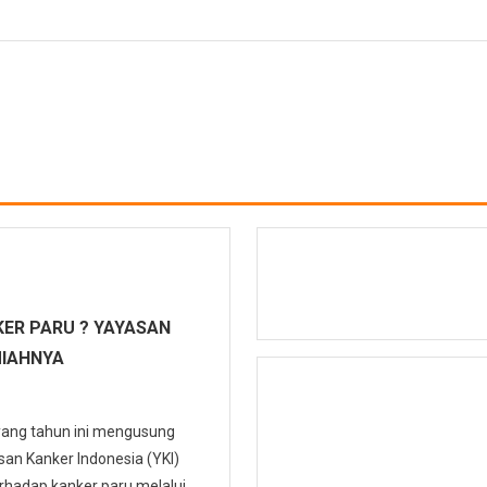
ER PARU ? YAYASAN
MIAHNYA
 yang tahun ini mengusung
n Kanker Indonesia (YKI)
hadap kanker paru melalui