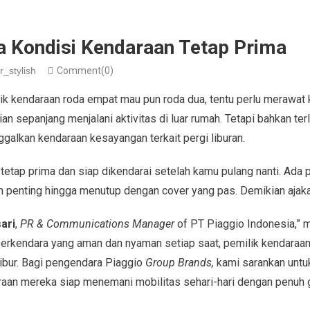
a Kondisi Kendaraan Tetap Prima
r_stylish
Comment(0)
k kendaraan roda empat mau pun roda dua, tentu perlu merawat 
an sepanjang menjalani aktivitas di luar rumah. Tetapi bahkan te
alkan kendaraan kesayangan terkait pergi liburan.
 tetap prima dan siap dikendarai setelah kamu pulang nanti. Ada p
n penting hingga menutup dengan cover yang pas. Demikian ajaka
ari
,
PR & Communications Manager
of PT Piaggio Indonesia,” 
rkendara yang aman dan nyaman setiap saat, pemilik kendaraan
libur. Bagi pengendara Piaggio
Group Brands,
kami sarankan untu
raan mereka siap menemani mobilitas sehari-hari dengan penuh g