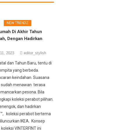
NEW TRENDZ
umah Di Akhir Tahun
iah, Dengan Hadirkan
11, 2023
editor_stylish
tal dan Tahun Baru, tentu di
empita yang berbeda.
ncaran keindahan. Suasana
 sudah menawan terasa
mancarkan pesona. Bila
kapi koleksi perabot pilihan.
nengok, dan hadirkan
”, koleksi perabot bertema
diluncurkan IKEA. Konsep
koleksi VINTERFINT ini