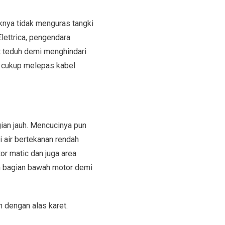
knya tidak menguras tangki
Elettrica, pengendara
t teduh demi menghindari
pa cukup melepas kabel
gian jauh. Mencucinya pun
 air bertekanan rendah
or matic dan juga area
an bagian bawah motor demi
 dengan alas karet.