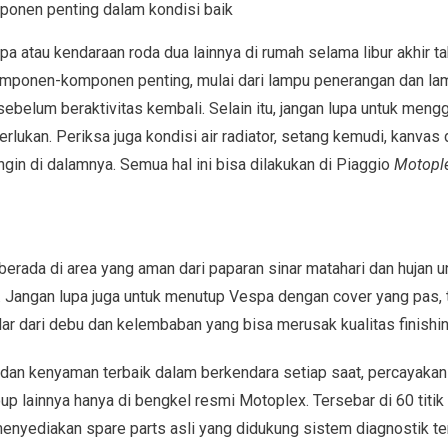
onen penting dalam kondisi baik
 atau kendaraan roda dua lainnya di rumah selama libur akhir t
ponen-komponen penting, mulai dari lampu penerangan dan lamp
 sebelum beraktivitas kembali. Selain itu, jangan lupa untuk mengga
perlukan. Periksa juga kondisi air radiator, setang kemudi, kanvas
ngin di dalamnya. Semua hal ini bisa dilakukan di Piaggio
Motople
 berada di area yang aman dari paparan sinar matahari dan hujan u
. Jangan lupa juga untuk menutup Vespa dengan cover yang pas, t
indar dari debu dan kelembaban yang bisa merusak kualitas finishi
an kenyaman terbaik dalam berkendara setiap saat, percayakan
p lainnya hanya di bengkel resmi Motoplex. Tersebar di 60 titik 
nyediakan spare parts asli yang didukung sistem diagnostik ter