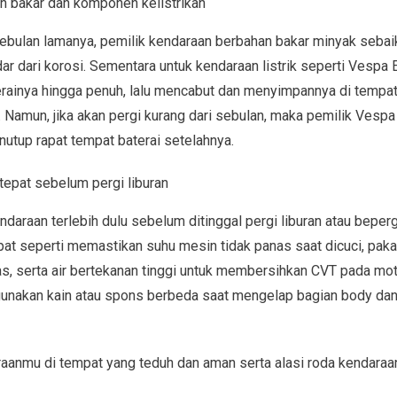
an bakar dan komponen kelistrikan
 sebulan lamanya, pemilik kendaraan berbahan bakar minyak sebai
ar dari korosi. Sementara untuk kendaraan listrik seperti Vespa 
rainya hingga penuh, lalu mencabut dan menyimpannya di tempa
. Namun, jika akan pergi kurang dari sebulan, maka pemilik Ves
enutup rapat tempat baterai setelahnya.
tepat sebelum pergi liburan
daraan terlebih dulu sebelum ditinggal pergi liburan atau beper
at seperti memastikan suhu mesin tidak panas saat dicuci, pakai
as, serta air bertekanan tinggi untuk membersihkan CVT pada mot
, gunakan kain atau spons berbeda saat mengelap bagian body d
aanmu di tempat yang teduh dan aman serta alasi roda kendaraan