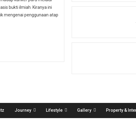
is bukti ilmiah. Kiranya ini
ublik mengenai penggunaan atap
tz
Journey
Lifestyle
Gallery
Property & Inte