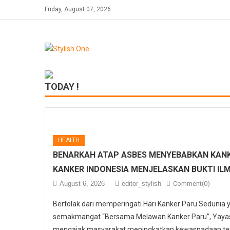
Skip
Friday, August 07, 2026
to
content
TODAY !
HEALTH
BENARKAH ATAP ASBES MENYEBABKAN KANK
KANKER INDONESIA MENJELASKAN BUKTI IL
August 6, 2026
editor_stylish
Comment(0)
Bertolak dari memperingati Hari Kanker Paru Sedunia
semakmangat “Bersama Melawan Kanker Paru”, Yayasa
mengajak masyarakat meningkatkan kewaspadaan ter