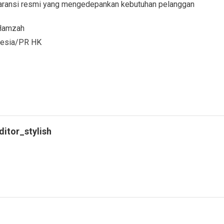
 garansi resmi yang mengedepankan kebutuhan pelanggan
 Hamzah
onesia/PR HK
ditor_stylish