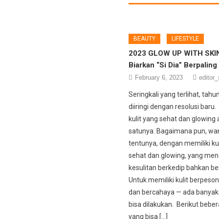
BEAUTY
LIFESTYLE
2023 GLOW UP WITH SKIN
Biarkan “Si Dia” Berpaling
February 6, 2023
editor_
Seringkali yang terlihat, tahu
diiringi dengan resolusi baru
kulit yang sehat dan glowing 
satunya. Bagaimana pun, wa
tentunya, dengan memiliki ku
sehat dan glowing, yang me
kesulitan berkedip bahkan be
Untuk memiliki kulit berpeson
dan bercahaya — ada banyak
bisa dilakukan. Berikut beber
yang bisa […]