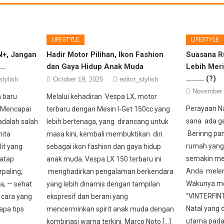
LIFESTYLE
LIFESTYLE
+, Jangan
Hadir Motor Pilihan, Ikon Fashion
Suasana R
 …
dan Gaya Hidup Anak Muda
Lebih Mer
……… (?)
stylish
October 19, 2025
editor_stylish
November 
n baru
Melalui kehadiran Vespa LX, motor
Perayaan Na
. Mencapai
terbaru dengan Mesin I-Get 150cc yang
sana ada g
adalah salah
lebih bertenaga, yang dirancang untuk
Beriring pa
nita
masa kini, kembali membuktikan diri
rumah yang
lit yang
sebagai ikon fashion dan gaya hidup
semakin me
natap
anak muda. Vespa LX 150 terbaru ini
Anda meleng
rpaling,
menghadirkan pengalaman berkendara
Wakunya me
a, — sehat
yang lebih dinamis dengan tampilan
“VINTERFINT
 cara yang
ekspresif dan berani yang
Natal yang 
apa tips
mencerminkan spirit anak muda dengan
utama pada 
kombinasi warna terkini. Marco Noto […]