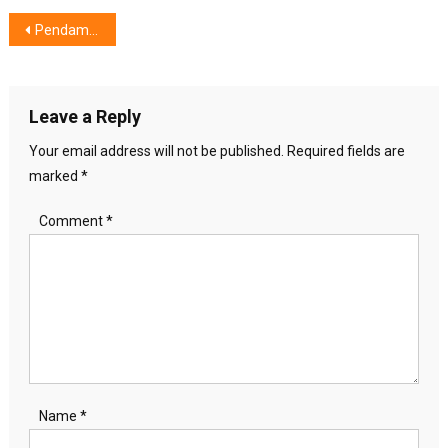
Post
Pendamping “Sempurna” Menyekap Hati,Soundbars Flagship Q-Series
navigation
Leave a Reply
Your email address will not be published.
Required fields are
marked
*
Comment
*
Name
*