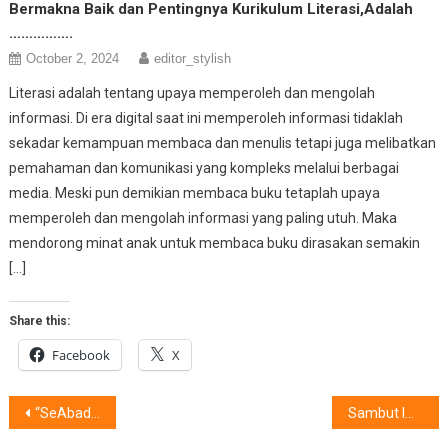
Bermakna Baik dan Pentingnya Kurikulum Literasi,Adalah
…………….
October 2, 2024
editor_stylish
Literasi adalah tentang upaya memperoleh dan mengolah
informasi. Di era digital saat ini memperoleh informasi tidaklah
sekadar kemampuan membaca dan menulis tetapi juga melibatkan
pemahaman dan komunikasi yang kompleks melalui berbagai
media. Meski pun demikian membaca buku tetaplah upaya
memperoleh dan mengolah informasi yang paling utuh. Maka
mendorong minat anak untuk membaca buku dirasakan semakin
[…]
Share this:
Facebook
X
Post
“SeAbadPram” Bakal Hadir di Blora,Ulang Tahun ke-100 Tahun Pramoedya Ananta Toer
Sambut Imlek,Tips IKEA Untuk Hadirkan Suasana Hangat dan Meriah