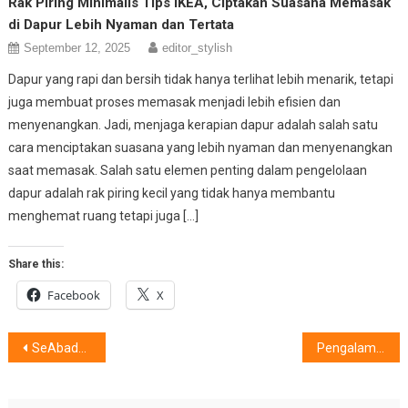
Rak Piring Minimalis Tips IKEA, Ciptakan Suasana Memasak
di Dapur Lebih Nyaman dan Tertata
September 12, 2025
editor_stylish
Dapur yang rapi dan bersih tidak hanya terlihat lebih menarik, tetapi
juga membuat proses memasak menjadi lebih efisien dan
menyenangkan. Jadi, menjaga kerapian dapur adalah salah satu
cara menciptakan suasana yang lebih nyaman dan menyenangkan
saat memasak. Salah satu elemen penting dalam pengelolaan
dapur adalah rak piring kecil yang tidak hanya membantu
menghemat ruang tetapi juga […]
Share this:
Facebook
X
Post
SeAbadPram, Pesona Perayaan Pramoedya Ananta Toer
Pengalaman Audio Berkualitas Menerpa,Ketika Berdamping TWS EarBuds Stylish
navigation