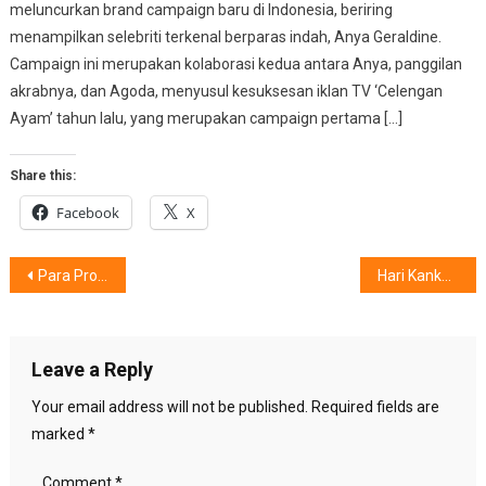
meluncurkan brand campaign baru di Indonesia, beriring
menampilkan selebriti terkenal berparas indah, Anya Geraldine.
Campaign ini merupakan kolaborasi kedua antara Anya, panggilan
akrabnya, dan Agoda, menyusul kesuksesan iklan TV ‘Celengan
Ayam’ tahun lalu, yang merupakan campaign pertama […]
Share this:
Facebook
X
Post
Para Pro-Player Bigetron Esports,Didukung Smartphone iQOO,
Hari Kanker Sedunia 2025 :Deteksi Dini, Selamatkan Hidup
navigation
Leave a Reply
Your email address will not be published.
Required fields are
marked
*
Comment
*