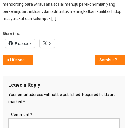
mendorong para wirausaha sosial menuju perekonomian yang
berkelanjutan, inklusif, dan adil untuk meningkatkan kualitas hidup
masyarakat dari kelompok […]
Share this:
Facebook
X
Post
Lifelong Learning: Kunci Karier yang Moncer di Era Kompetitif
Sambut Bulan Suci Ramadhan,IKEA Adakan Online Flash Sale Hingga 70%
navigation
Leave a Reply
Your email address will not be published.
Required fields are
marked
*
Comment
*