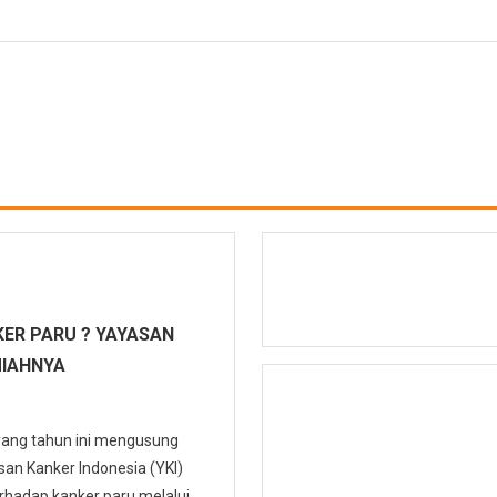
ER PARU ? YAYASAN
MIAHNYA
 yang tahun ini mengusung
n Kanker Indonesia (YKI)
hadap kanker paru melalui