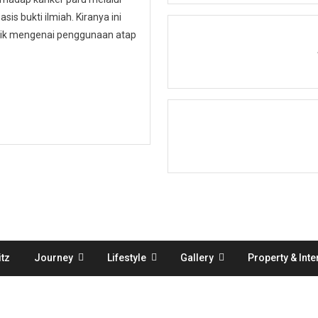
is bukti ilmiah. Kiranya ini
ublik mengenai penggunaan atap
tz
Journey
Lifestyle
Gallery
Property & Inte