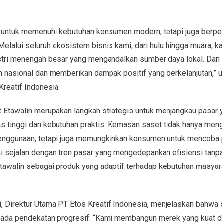
ir untuk memenuhi kebutuhan konsumen modern, tetapi juga ber
Melalui seluruh ekosistem bisnis kami, dari hulu hingga muara,
stri menengah besar yang mengandalkan sumber daya lokal. Dan
asional dan memberikan dampak positif yang berkelanjutan,” uj
reatif Indonesia.
Etawalin merupakan langkah strategis untuk menjangkau pasar ya
s tinggi dan kebutuhan praktis. Kemasan saset tidak hanya me
nggunaan, tetapi juga memungkinkan konsumen untuk mencoba 
 ini sejalan dengan tren pasar yang mengedepankan efisiensi tan
tawalin sebagai produk yang adaptif terhadap kebutuhan masyar
ni, Direktur Utama PT Etos Kreatif Indonesia, menjelaskan bahwa
pada pendekatan progresif. “Kami membangun merek yang kuat den