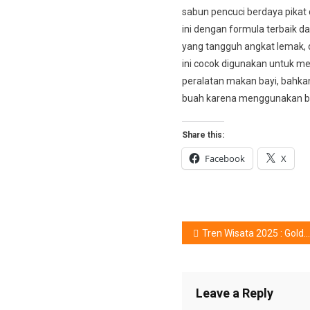
sabun pencuci berdaya pikat d
ini dengan formula terbaik da
yang tangguh angkat lemak, 
ini cocok digunakan untuk m
peralatan makan bayi, bahka
buah karena menggunakan b
Share this:
Facebook
X
Post
Tren Wisata 2025 : Golden Rama Hadirkan Pilihan Liburan
navigation
Leave a Reply