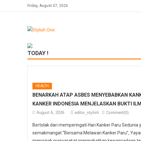
Skip
Friday, August 07, 2026
to
content
TODAY !
HEALTH
BENARKAH ATAP ASBES MENYEBABKAN KANK
KANKER INDONESIA MENJELASKAN BUKTI IL
August 6, 2026
editor_stylish
Comment(0)
Bertolak dari memperingati Hari Kanker Paru Sedunia
semakmangat “Bersama Melawan Kanker Paru”, Yayasa
mengajak masyarakat meningkatkan kewaspadaan ter