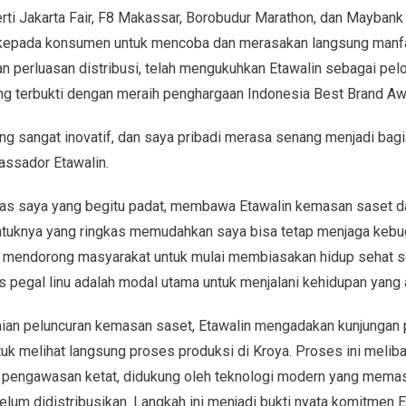
rti Jakarta Fair, F8 Makassar, Borobudur Marathon, dan Maybank
epada konsumen untuk mencoba dan merasakan langsung manfaa
n perluasan distribusi, telah mengukuhkan Etawalin sebagai pelo
ng terbukti dengan meraih penghargaan Indonesia Best Brand Awa
ng sangat inovatif, dan saya pribadi merasa senang menjadi bagian 
assador Etawalin.
tas saya yang begitu padat, membawa Etawalin kemasan saset d
entuknya yang ringkas memudahkan saya bisa tetap menjaga kebu
in mendorong masyarakat untuk mulai membiasakan hidup sehat se
pegal linu adalah modal utama untuk menjalani kehidupan yang ak
aian peluncuran kemasan saset, Etawalin mengadakan kunjungan 
k melihat langsung proses produksi di Kroya. Proses ini melib
 pengawasan ketat, didukung oleh teknologi modern yang mema
belum didistribusikan. Langkah ini menjadi bukti nyata komitmen 