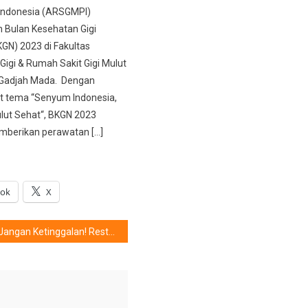
Indonesia (ARSGMPI)
 Bulan Kesehatan Gigi
KGN) 2023 di Fakultas
Gigi & Rumah Sakit Gigi Mulut
 Gadjah Mada. Dengan
 tema “Senyum Indonesia,
ulut Sehat“, BKGN 2023
mberikan perawatan […]
ook
X
Jangan Ketinggalan! Restoran IKEA Tawarkan Hidangan Ala Swedia dengan Penawaran Khusus