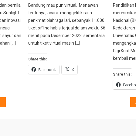
an bernilai,
Bandung mau pun virtual. Menawan
Pendidikan 
ri Sunlight
tentunya, acara menggelitik rasa
meresmikan
dan inovasi
penkmat olahraga lari, sebanyak 11.000
Nasional (B
encuci
tiket offline habis terjual dalam waktu 56
Kedokteran 
n sayur dan
menit pada Desember 2022, sementara
Universitas
ahan […]
untuk tiket virtual masih […]
mengangkat
Gigi Kuat M
kembali me
Share this:
Facebook
X
Share this:
Faceb