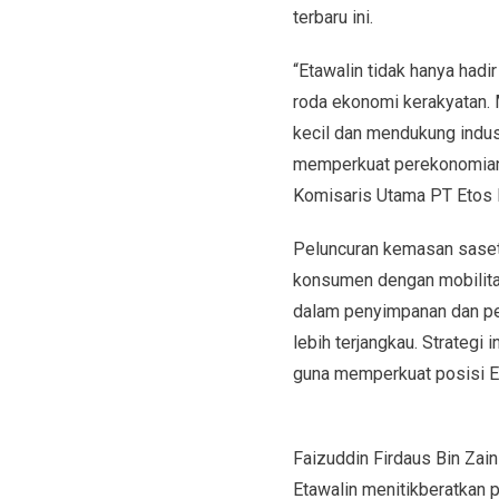
terbaru ini.
“Etawalin tidak hanya had
roda ekonomi kerakyatan. 
kecil dan mendukung indu
memperkuat perekonomian n
Komisaris Utama PT Etos K
Peluncuran kemasan saset 
konsumen dengan mobilita
dalam penyimpanan dan pe
lebih terjangkau. Strategi
guna memperkuat posisi E
Faizuddin Firdaus Bin Zai
Etawalin menitikberatkan 