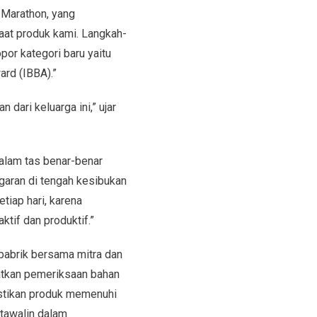
 Marathon, yang
t produk kami. Langkah-
por kategori baru yaitu
rd (IBBA).”
dari keluarga ini,” ujar
alam tas benar-benar
garan di tengah kesibukan
tiap hari, karena
tif dan produktif.”
pabrik bersama mitra dan
atkan pemeriksaan bahan
stikan produk memenuhi
Etawalin dalam