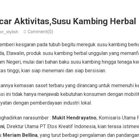
car Aktivitas,Susu Kambing Herbal 
or_stylish
Comment(0)
emberi kesgaran pada tubuh begitu mereguk susu kambing berkuali
ada, Etawalin, produk susu kambing herbal unggulan yang meman
am Negeri, mulai dari bahan baku susu kambing hingga tenaga kerj
tas tinggi, kian siap menemani dan siap bersisian.
dirkannya kemasan saset terbaru yang dirancang untuk memenuhi k
si ini tidak hanya menjawab kebutuhan konsumen dengan mobilitas
atan dengan pemberdayaan industri lokal.
nghadirkan narasumber :
Mukit Hendrayatno
, Komisaris Utama P
ni
, Direktur Utama PT Etos Kreatif Indonesia, kian terasa istim
is
Meriam Bellina
, yang turut berbagi pengalaman dan pandangan