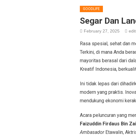
GOODLIFE
Segar Dan Lan
February 27, 2025
edit
Rasa spesial, sehat dan m
Terkini, di mana Anda ber
mayoritas berasal dari dal
Kreatif Indonesia, berkuali
Ini tidak lepas dari diha
modern yang praktis. Inova
mendukung ekonomi keraky
Acara peluncuran yang me
Faizuddin Firdaus Bin Zai
Ambasador
Etawalin, Aktr