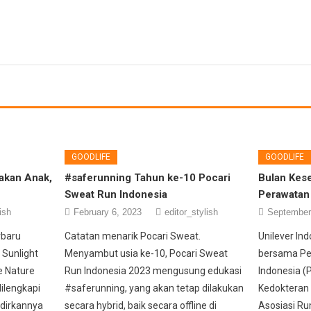
GOODLIFE
GOODLIFE
Makan Anak,
#saferunning Tahun ke-10 Pocari
Bulan Kese
Sweat Run Indonesia
Perawatan 
ish
February 6, 2023
editor_stylish
September
rbaru
Catatan menarik Pocari Sweat.
Unilever In
 Sunlight
Menyambut usia ke-10, Pocari Sweat
bersama Per
e Nature
Run Indonesia 2023 mengusung edukasi
Indonesia (P
ilengkapi
#saferunning, yang akan tetap dilakukan
Kedokteran 
adirkannya
secara hybrid, baik secara offline di
Asosiasi Ru