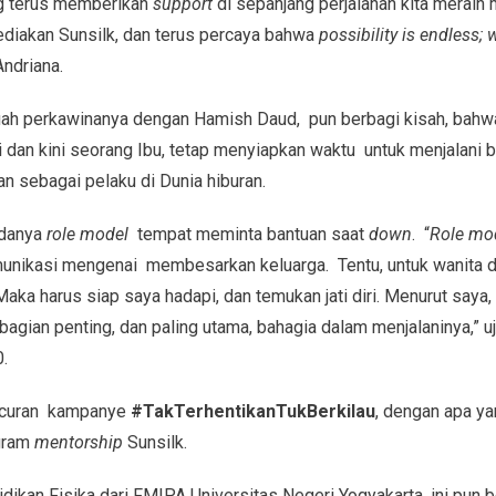
g terus memberikan
support
di sepanjang perjalanan kita meraih
diakan Sunsilk, dan terus percaya bahwa
possibility is endless;
Andriana.
uah perkawinanya dengan Hamish Daud, pun berbagi kisah, bahwa
i dan kini seorang Ibu, tetap menyiapkan waktu untuk menjalani 
an sebagai pelaku di Dunia hiburan.
adanya
role model
tempat meminta bantuan saat
down
. “
Role mo
nikasi mengenai membesarkan keluarga. Tentu, untuk wanita d
Maka harus siap saya hadapi, dan temukan jati diri. Menurut saya,
 bagian penting, dan paling utama, bahagia dalam menjalaninya,” 
.
ncuran kampanye
#TakTerhentikanTukBerkilau
, dengan apa ya
gram
mentorship
Sunsilk.
kan Fisika dari FMIPA Universitas Negeri Yogyakarta, ini pun be