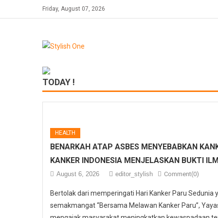
Skip
Friday, August 07, 2026
to
content
TODAY !
HEALTH
BENARKAH ATAP ASBES MENYEBABKAN KANK
KANKER INDONESIA MENJELASKAN BUKTI IL
August 6, 2026
editor_stylish
Comment(0)
Bertolak dari memperingati Hari Kanker Paru Sedunia
semakmangat “Bersama Melawan Kanker Paru”, Yayasa
mengajak masyarakat meningkatkan kewaspadaan ter