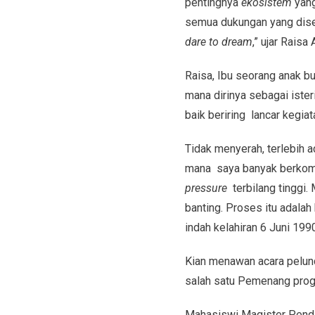
pentingnya
ekosistem
yan
semua dukungan yang dise
dare to dream
,” ujar Raisa 
Raisa, Ibu seorang anak b
mana dirinya sebagai ister
baik beriring lancar kegiat
Tidak menyerah, terlebih 
mana saya banyak berkomu
pressure
terbilang tinggi. 
banting. Proses itu adalah
indah kelahiran 6 Juni 1990
Kian menawan acara pelu
salah satu Pemenang pro
Mahasiswi Magister Pendidi