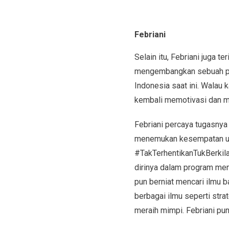
Febriani
Selain itu, Febriani juga te
mengembangkan sebuah pro
Indonesia saat ini. Walau 
kembali memotivasi dan me
Febriani percaya tugasnya 
menemukan kesempatan untu
#TakTerhentikanTukBerkila
dirinya dalam program ment
pun berniat mencari ilmu 
berbagai ilmu seperti stra
meraih mimpi. Febriani pun