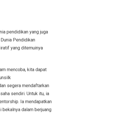
ia pendidikan yang juga
 Dunia Pendidikan
iratif yang ditemuinya
lam mencoba, kita dapat
unsilk
 dan segera mendaftarkan
ha sendiri. Untuk itu, ia
entorship. Ia mendapatkan
ai bekalnya dalam berjuang