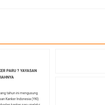
ER PARU ? YAYASAN
MIAHNYA
 yang tahun ini mengusung
n Kanker Indonesia (YKI)
hadap kanker paru melalui