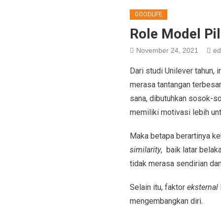
GOODLIFE
Role Model Pi
November 24, 2021
ed
Dari studi Unilever tahun,
merasa tantangan terbesar
sana, dibutuhkan sosok-
memiliki motivasi lebih un
Maka betapa berartinya k
similarity
, baik latar bel
tidak merasa sendirian dan
Selain itu, faktor
eksternal
mengembangkan diri.