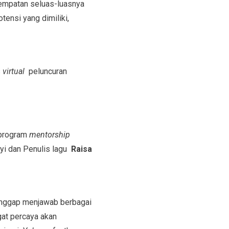
mpatan seluas-luasnya
ensi yang dimiliki,
s
virtual
peluncuran
 program
mentorship
nyi dan Penulis lagu
Raisa
tanggap menjawab berbagai
gat percaya akan