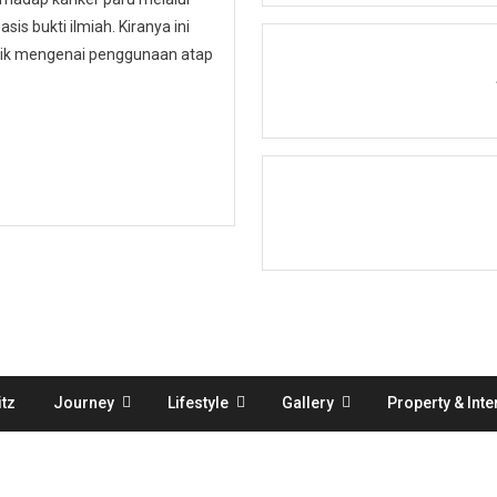
is bukti ilmiah. Kiranya ini
ublik mengenai penggunaan atap
tz
Journey
Lifestyle
Gallery
Property & Inte