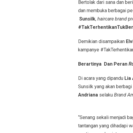
Bertolak dari sana dan be
dan membuka berbagai pelu
Sunsilk
,
haircare brand
pr
#TakTerhentikanTukBer
Demikian disampaikan
Elv
kampanye #TakTerhentikan
Berartinya Dan Peran
R
Di acara yang dipandu
Lia
Sunsilk yang akan berbag
Andriana
selaku
Brand A
“Senang sekali menjadi ba
tantangan yang dihadapi w