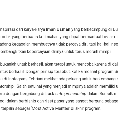
rinspirasi dari karya-karya
Iman Usman
yang berkecimpung di Dun
duk yang berbasis keilmiahan yang dapat bermanfaat besar di
kadang kegagalan membuatnya tidak percaya diri, tapi hal-hal insp
mbangkitkan kepercayaan dirinya untuk terus meraih mimpi.
bukanlah untuk berhasil, akan tetapi untuk mencoba karena di da
k berhasil. Dengan prinsip tersebut, ketika melihat program S
u di Instagram, Febriani melihat ada peluang untuk berkembang
orship. Salah satu hal yang menjadi mimpinya adalah memiliki usa
baru dengan bergabung di track
entrepreneurship
dalam Sunsilk m
tegi dalam berbisnis dan riset pasar yang sangat berguna sebag
 terpilih sebagai ‘Most Active Mentee’ di akhir program.