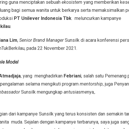
riring guna menciptakan sebuah
ekosistem
yang memberikan kese
ang bagi semua wanita untuk berkarya serta memaksimalkan pot
oduksi
PT Unilever Indonesia Tbk
. meluncurkan kampanye
kilau
.
iana Lim
,
Senior Brand Manager
Sunsilk di acara konferensi per
TukBerkilau, pada 22 November 2021.
ole Model
 Atmadjaja
, yang menghadirkan
Febriani
, salah satu Pemenang
i pengalaman selama mengikuti program
mentorship
, juga Penya
mbassador
Sunsilk mengungkap
antusiasme
nya,.
gian dari kampanye Sunsilk yang terus konsisten dan semakin 
anita muda. Sejalan dengan kampanye terbarunya, saya juga san