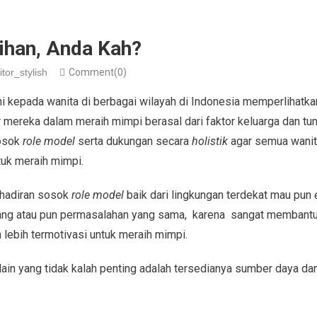
lihan, Anda Kah?
itor_stylish
Comment(0)
 ini kepada wanita di berbagai wilayah di Indonesia memperlihat
 mereka dalam meraih mimpi berasal dari faktor keluarga dan tun
sosok
role model
serta dukungan secara
holistik
agar semua wanit
tuk meraih mimpi.
ehadiran sosok
role model
baik dari lingkungan terdekat mau pun
akang atau pun permasalahan yang sama, karena sangat membant
 lebih termotivasi untuk meraih mimpi.
lain yang tidak kalah penting adalah tersedianya sumber daya da