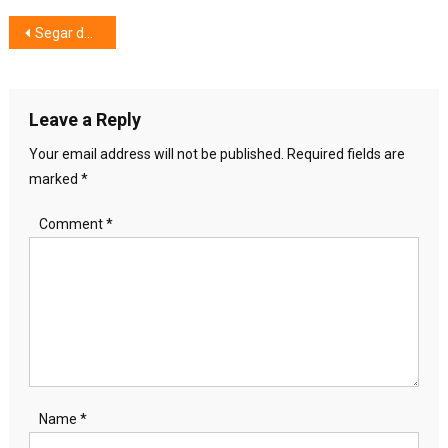
Post
Segar dan Lancar Aktivitas,Susu Kambing Herbal Etawalin,
navigation
Leave a Reply
Your email address will not be published.
Required fields are
marked
*
Comment
*
Name
*