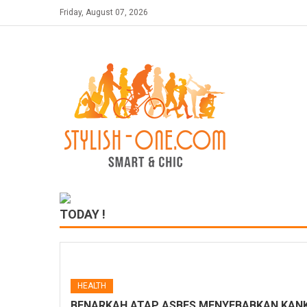
Skip
Friday, August 07, 2026
to
content
TODAY !
HEALTH
BENARKAH ATAP ASBES MENYEBABKAN KANK