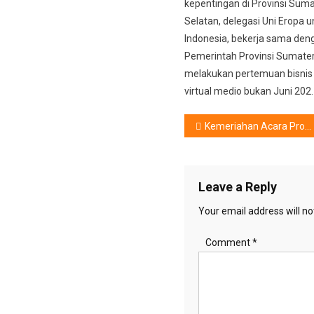
kepentingan di Provinsi Sum
Selatan, delegasi Uni Eropa u
Indonesia, bekerja sama den
Pemerintah Provinsi Sumater
melakukan pertemuan bisnis
virtual medio bukan Juni 202.
Post
Kemeriahan Acara Promag dan IDI,Guncang 43 Kota di Indonesia
navigation
Leave a Reply
Your email address will no
Comment
*