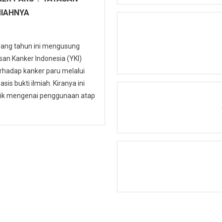
MIAHNYA
 yang tahun ini mengusung
n Kanker Indonesia (YKI)
hadap kanker paru melalui
is bukti ilmiah. Kiranya ini
ublik mengenai penggunaan atap