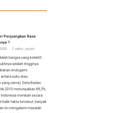
ri Perjuangkan Rasa
anya ?
 2020
editor_stylish
dalah bangsa yang kolektif,
buktinya adalah tingginya
nikahan endogami
 antara suku atau
n yang sama). Data Badan
stik 2010 menunjukkan 89,3%
 Indonesia menikah secara
 balik fakta tersebut, banyak
an ini mengalami masalah