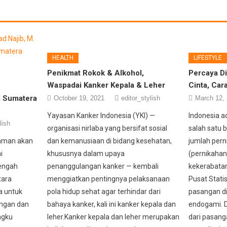
HEALTH
LIFESTYLE
Penikmat Rokok & Alkohol,
Percaya Di
Waspadai Kanker Kepala & Leher
Cinta, Car
i Sumatera
October 19, 2021
editor_stylish
March 12,
Yayasan Kanker Indonesia (YKI) —
Indonesia a
lish
organisasi nirlaba yang bersifat sosial
salah satu 
aman akan
dan kemanusiaan di bidang kesehatan,
jumlah per
i
khususnya dalam upaya
(pernikahan
engah
penanggulangan kanker — kembali
kekerabata
tara
menggiatkan pentingnya pelaksanaan
Pusat Stati
a untuk
pola hidup sehat agar terhindar dari
pasangan di
ngan dan
bahaya kanker, kali ini kanker kepala dan
endogami. Di
ngku
leher.Kanker kepala dan leher merupakan
dari pasang