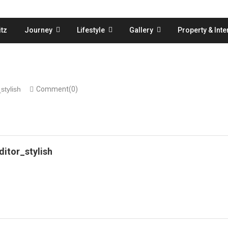
tz
Journey
Lifestyle
Gallery
Property & Inte
stylish
Comment(0)
ditor_stylish