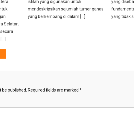
atera
istilah yang digunakan untuk
yang diseba
ntuk
mendeskripsikan sejumlah tumor ganas
fundamenta
gan
yang berkembang di dalam […]
yang tidak s
a Selatan,
 secara
 […]
t be published.
Required fields are marked
*