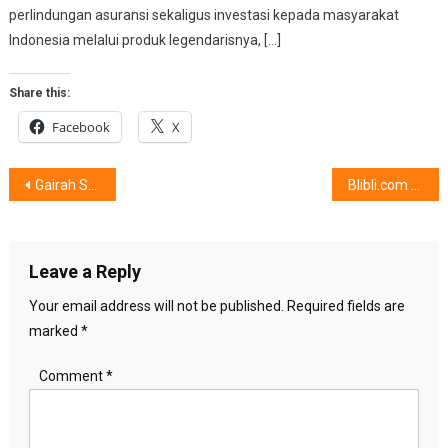
perlindungan asuransi sekaligus investasi kepada masyarakat
Indonesia melalui produk legendarisnya, […]
Share this:
Facebook
X
Post
Gairah Suara Piano Digital
Blibli.com Hadir Di Festival Looks
navigation
Leave a Reply
Your email address will not be published.
Required fields are
marked
*
Comment
*