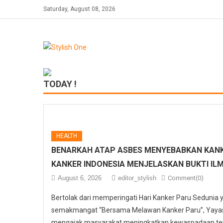
Skip
Saturday, August 08, 2026
to
content
TODAY !
HEALTH
BENARKAH ATAP ASBES MENYEBABKAN KANK
KANKER INDONESIA MENJELASKAN BUKTI IL
August 6, 2026
editor_stylish
Comment(0)
Bertolak dari memperingati Hari Kanker Paru Sedunia
semakmangat “Bersama Melawan Kanker Paru”, Yayasa
mengajak masyarakat meningkatkan kewaspadaan ter