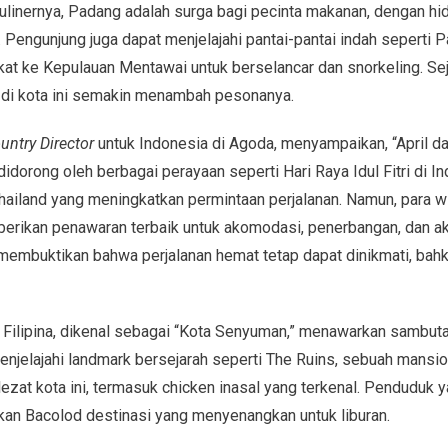
ulinernya, Padang adalah surga bagi pecinta makanan, dengan hid
engunjung juga dapat menjelajahi pantai-pantai indah seperti Pa
kat ke Kepulauan Mentawai untuk berselancar dan snorkeling. Se
 di kota ini semakin menambah pesonanya.
untry Director
untuk Indonesia di Agoda, menyampaikan, “April d
didorong oleh berbagai perayaan seperti Hari Raya Idul Fitri di I
hailand yang meningkatkan permintaan perjalanan. Namun, para w
erikan penawaran terbaik untuk akomodasi, penerbangan, dan ak
 membuktikan bahwa perjalanan hemat tetap dapat dinikmati, bahk
, Filipina, dikenal sebagai “Kota Senyuman,” menawarkan sambut
enjelajahi landmark bersejarah seperti The Ruins, sebuah mansi
 lezat kota ini, termasuk chicken inasal yang terkenal. Penduduk 
an Bacolod destinasi yang menyenangkan untuk liburan.