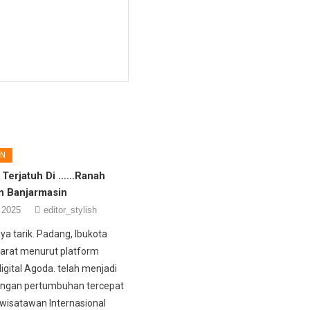
ON
i Terjatuh Di ……Ranah
n Banjarmasin
 2025
editor_stylish
ya tarik. Padang, Ibukota
arat menurut platform
igital Agoda. telah menjadi
engan pertumbuhan tercepat
 wisatawan Internasional