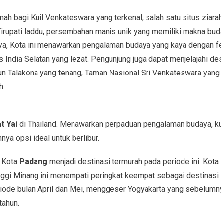
umah bagi Kuil Venkateswara yang terkenal, salah satu situs ziara
 Tirupati laddu, persembahan manis unik yang memiliki makna bud
lnya, Kota ini menawarkan pengalaman budaya yang kaya dengan fe
as India Selatan yang lezat. Pengunjung juga dapat menjelajahi de
rjun Talakona yang tenang, Taman Nasional Sri Venkateswara yang 
h.
t Yai
di Thailand. Menawarkan perpaduan pengalaman budaya, ku
nya opsi ideal untuk berlibur.
 Kota
Padang
menjadi destinasi termurah pada periode ini. Kota
nggi Minang ini menempati peringkat keempat sebagai destinasi
eriode bulan April dan Mei, menggeser Yogyakarta yang sebelum
tahun.