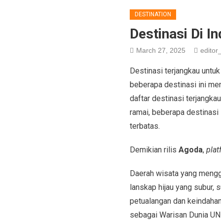
DESTINATION
Destinasi Di I
March 27, 2025
editor_
Destinasi terjangkau untuk
beberapa destinasi ini m
daftar destinasi terjangka
ramai, beberapa destinas
terbatas.
Demikian rilis
Agoda
,
pla
Daerah wisata yang menggo
lanskap hijau yang subur, 
petualangan dan keindahan
sebagai Warisan Dunia U