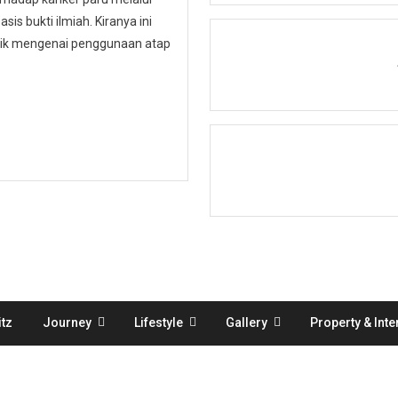
is bukti ilmiah. Kiranya ini
ublik mengenai penggunaan atap
tz
Journey
Lifestyle
Gallery
Property & Inte