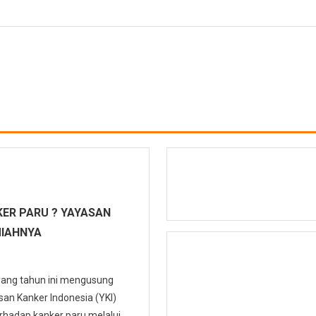
ER PARU ? YAYASAN
MIAHNYA
 yang tahun ini mengusung
n Kanker Indonesia (YKI)
hadap kanker paru melalui