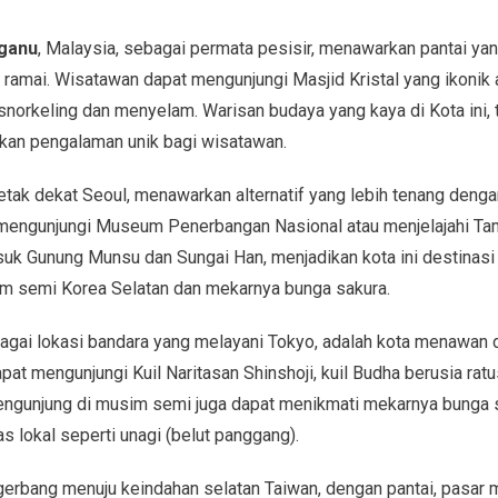
ganu
, Malaysia, sebagai permata pesisir, menawarkan pantai yang
g ramai. Wisatawan dapat mengunjungi Masjid Kristal yang ikonik 
snorkeling dan menyelam. Warisan budaya yang kaya di Kota ini, 
kan pengalaman unik bagi wisatawan.
rletak dekat Seoul, menawarkan alternatif yang lebih tenang deng
mengunjungi Museum Penerbangan Nasional atau menjelajahi Ta
uk Gunung Munsu dan Sungai Han, menjadikan kota ini destinas
m semi Korea Selatan dan mekarnya bunga sakura.
bagai lokasi bandara yang melayani Tokyo, adalah kota menawan 
at mengunjungi Kuil Naritasan Shinshoji, kuil Budha berusia ratus
engunjung di musim semi juga dapat menikmati mekarnya bunga 
 lokal seperti unagi (belut panggang).
gerbang menuju keindahan selatan Taiwan, dengan pantai, pasar 