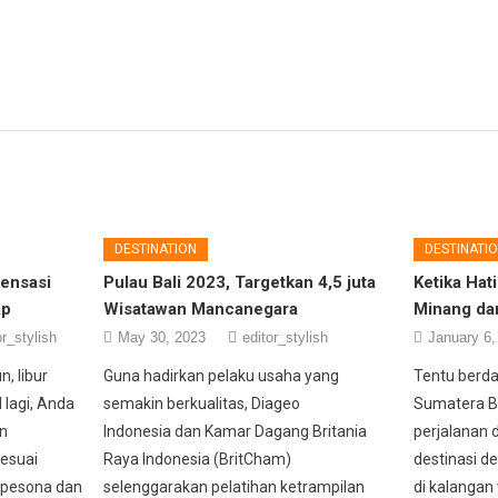
DESTINATION
DESTINATI
Sensasi
Pulau Bali 2023, Targetkan 4,5 juta
Ketika Hat
ap
Wisatawan Mancanegara
Minang da
or_stylish
May 30, 2023
editor_stylish
January 6,
, libur
Guna hadirkan pelaku usaha yang
Tentu berda
 lagi, Anda
semakin berkualitas, Diageo
Sumatera B
n
Indonesia dan Kamar Dagang Britania
perjalanan d
sesuai
Raya Indonesia (BritCham)
destinasi d
erpesona dan
selenggarakan pelatihan ketrampilan
di kalangan