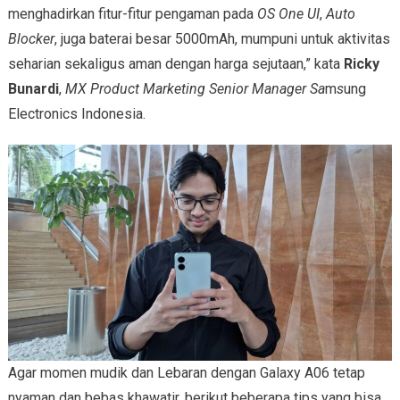
menghadirkan fitur-fitur pengaman pada
OS One UI
,
Auto
Blocker
, juga baterai besar 5000mAh, mumpuni untuk aktivitas
seharian sekaligus aman dengan harga sejutaan,” kata
Ricky
Bunardi
,
MX Product Marketing Senior Manager Sa
m
s
ung
Electronics Indonesia.
Agar momen mudik dan Lebaran dengan Galaxy A06 tetap
nyaman dan bebas khawatir, berikut beberapa tips yang bisa