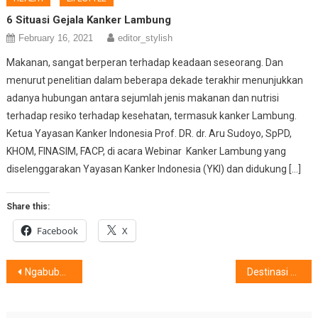
6 Situasi Gejala Kanker Lambung
February 16, 2021
editor_stylish
Makanan, sangat berperan terhadap keadaan seseorang. Dan
menurut penelitian dalam beberapa dekade terakhir menunjukkan
adanya hubungan antara sejumlah jenis makanan dan nutrisi
terhadap resiko terhadap kesehatan, termasuk kanker Lambung.
Ketua Yayasan Kanker Indonesia Prof. DR. dr. Aru Sudoyo, SpPD,
KHOM, FINASIM, FACP, di acara Webinar Kanker Lambung yang
diselenggarakan Yayasan Kanker Indonesia (YKI) dan didukung […]
Share this:
Facebook
X
Post
Ngabuburit Dari AQUA Elektronik,Banjir Hadiah !
Destinasi Di Indonesia Saat Ini,Pesona Kota Padang
navigation