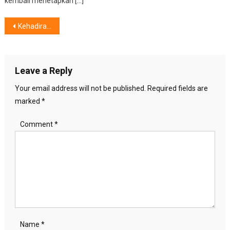
kembali menetapkan […]
Post
Kehadiran PAX, Lemari Multifungsi,Wujudkan Rumah Impian
navigation
Leave a Reply
Your email address will not be published.
Required fields are
marked
*
Comment
*
Name
*