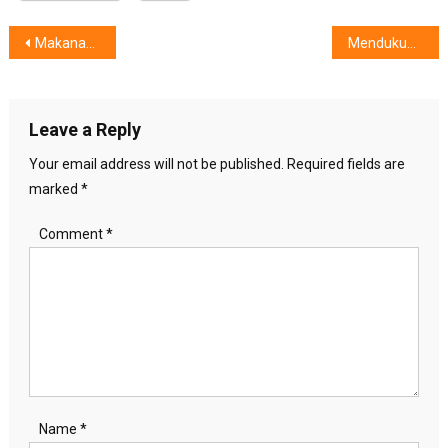
Post
Makanan Anak Harus Variatif dan Bergizi, Tips Persiapkan Bekal Sehat dari Dokter Anak dan IKEA
Mendukung Industri Kuliner, Unilever Food Solutions Luncurkan “Future Menu 2025 SEA”
navigation
Leave a Reply
Your email address will not be published.
Required fields are
marked
*
Comment
*
Name
*