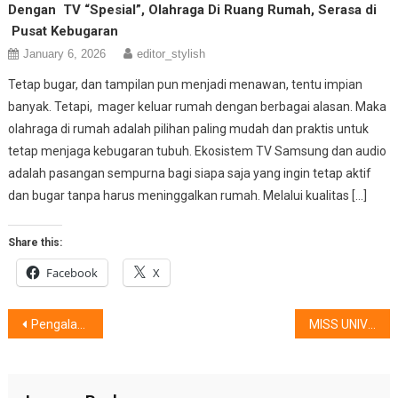
Dengan TV “Spesial”, Olahraga Di Ruang Rumah, Serasa di
Pusat Kebugaran
January 6, 2026
editor_stylish
Tetap bugar, dan tampilan pun menjadi menawan, tentu impian
banyak. Tetapi, mager keluar rumah dengan berbagai alasan. Maka
olahraga di rumah adalah pilihan paling mudah dan praktis untuk
tetap menjaga kebugaran tubuh. Ekosistem TV Samsung dan audio
adalah pasangan sempurna bagi siapa saja yang ingin tetap aktif
dan bugar tanpa harus meninggalkan rumah. Melalui kualitas […]
Share this:
Facebook
X
Post
Pengalaman Wellness Baru Lewat Teknologi IoT
MISS UNIVERSE INDONESIA 2025, Hadirkan Hadiah USD 25.000
navigation