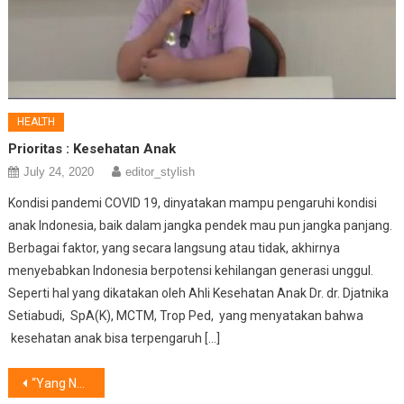
HEALTH
Prioritas : Kesehatan Anak
July 24, 2020
editor_stylish
Kondisi pandemi COVID 19, dinyatakan mampu pengaruhi kondisi
anak Indonesia, baik dalam jangka pendek mau pun jangka panjang.
Berbagai faktor, yang secara langsung atau tidak, akhirnya
menyebabkan Indonesia berpotensi kehilangan generasi unggul.
Seperti hal yang dikatakan oleh Ahli Kesehatan Anak Dr. dr. Djatnika
Setiabudi, SpA(K), MCTM, Trop Ped, yang menyatakan bahwa
kesehatan anak bisa terpengaruh […]
Post
“Yang Ngerokok Kamu, Yang Sakit Serumah!” Kampanye Yayasan Kanker Indonesia dan Perhimpunan Onkologi Indonesia